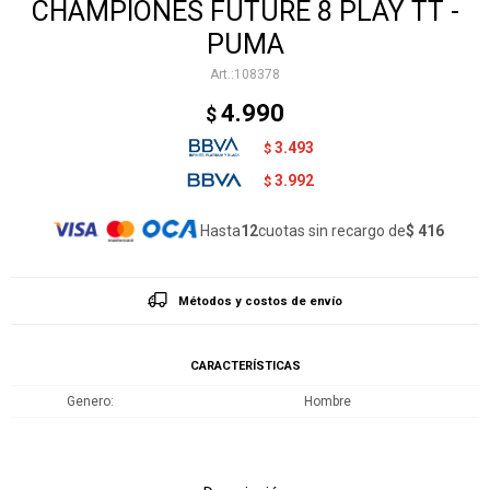
CHAMPIONES FUTURE 8 PLAY TT -
PUMA
108378
4.990
$
3.493
$
3.992
$
Hasta
12
cuotas sin recargo de
$ 416
Métodos y costos de envío
CARACTERÍSTICAS
Genero
Hombre