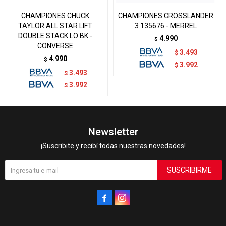
CHAMPIONES CHUCK
CHAMPIONES CROSSLANDER
TAYLOR ALL STAR LIFT
3 135676 - MERREL
DOUBLE STACK LO BK -
4.990
$
CONVERSE
3.493
$
4.990
$
3.992
$
3.493
$
3.992
$
Newsletter
¡Suscribite y recibí todas nuestras novedades!
SUSCRIBIRME

