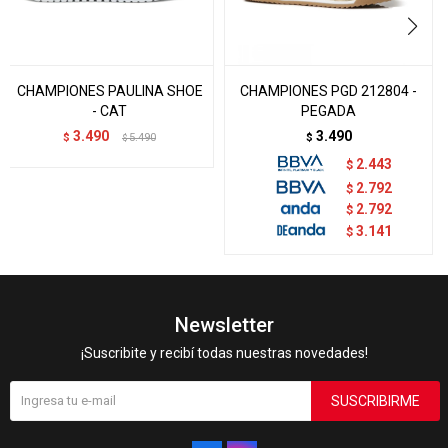
CHAMPIONES PAULINA SHOE
CHAMPIONES PGD 212804 -
- CAT
PEGADA
3.490
3.490
$
5.490
$
$
2.443
$
2.792
$
2.792
$
3.141
$
Newsletter
¡Suscribite y recibí todas nuestras novedades!
SUSCRIBIRME