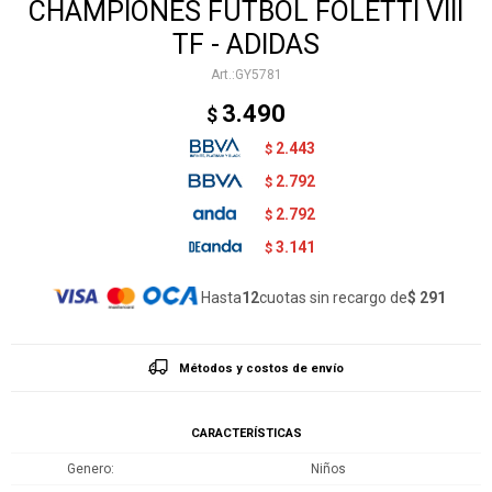
CHAMPIONES FUTBOL FOLETTI VIII
TF - ADIDAS
GY5781
3.490
$
2.443
$
2.792
$
2.792
$
3.141
$
Hasta
12
cuotas sin recargo de
$ 291
Métodos y costos de envío
CARACTERÍSTICAS
Genero
Niños