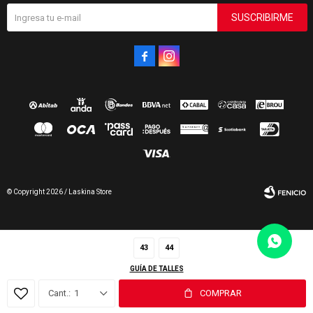
SUSCRIBIRME


© Copyright 2026 / Laskina Store
43
44
GUÍA DE TALLES
Fenicio
1
COMPRAR