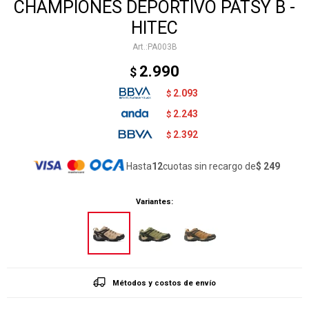
CHAMPIONES DEPORTIVO PATSY B -
HITEC
PA003B
2.990
$
2.093
$
2.243
$
2.392
$
Hasta
12
cuotas sin recargo de
$ 249
Variantes:
Métodos y costos de envío