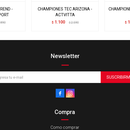
REND -
CHAMPIONES TEC ARIZONA -
CHAMPIONE
PORT
ACTVITTA
1.100
1
.890
$
2.590
$
$
Newsletter
SUSCRIBIRM


Compra
Como comprar