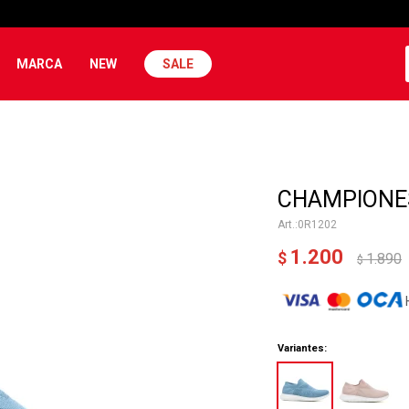
MARCA
NEW
SALE
CHAMPIONES
0R1202
1.200
$
1.890
$
Variantes: