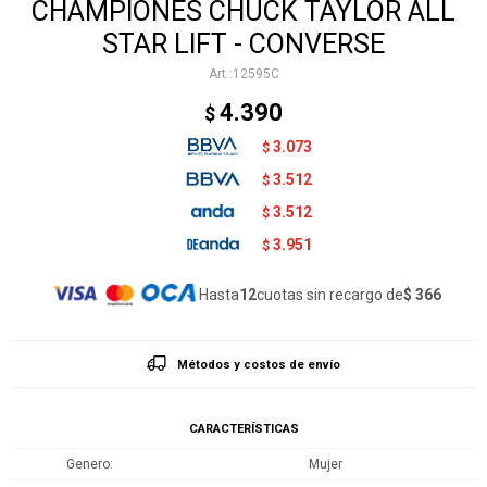
CHAMPIONES CHUCK TAYLOR ALL
STAR LIFT - CONVERSE
12595C
4.390
$
3.073
$
3.512
$
3.512
$
3.951
$
Hasta
12
cuotas sin recargo de
$ 366
Métodos y costos de envío
CARACTERÍSTICAS
Genero
Mujer