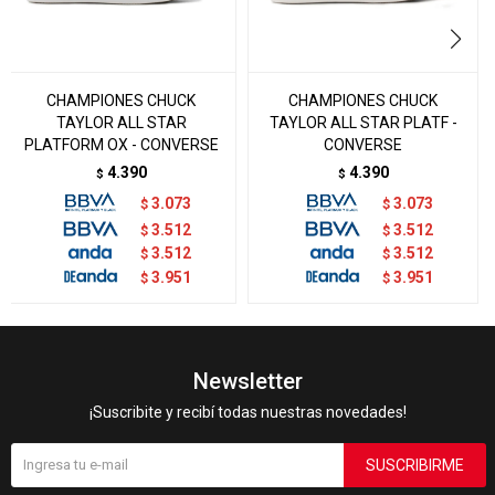
CHAMPIONES CHUCK
CHAMPIONES CHUCK
TAYLOR ALL STAR
TAYLOR ALL STAR PLATF -
PLATFORM OX - CONVERSE
CONVERSE
4.390
4.390
$
$
3.073
3.073
$
$
3.512
3.512
$
$
3.512
3.512
$
$
3.951
3.951
$
$
Newsletter
¡Suscribite y recibí todas nuestras novedades!
SUSCRIBIRME