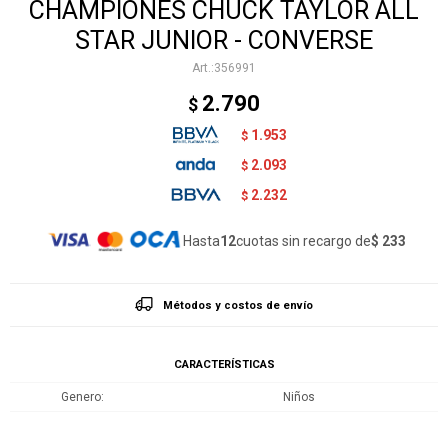
CHAMPIONES CHUCK TAYLOR ALL
STAR JUNIOR - CONVERSE
356991
2.790
$
1.953
$
2.093
$
2.232
$
Hasta
12
cuotas sin recargo de
$ 233
Métodos y costos de envío
CARACTERÍSTICAS
Genero
Niños