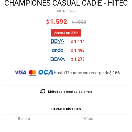
CHAMPIONES CASUAL CADIE - HITEC
R0649K
1.592
$
1.990
$
20
1.114
$
1.493
$
1.273
$
Hasta
12
cuotas sin recargo de
$ 166
Métodos y costos de envío
CARACTERÍSTICAS
Genero
Niños