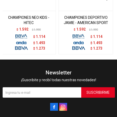
CHAMPIONES NEO KIDS -
CHAMPIONES DEPORTIVO
HITEC
JAMIE - AMERICAN SPORT
1.592
1.592
$
1.990
$
1.990
$
$
1.114
1.114
$
$
1.493
1.493
$
$
1.273
1.273
$
$
Newsletter
¡Suscribite y recibí todas nuestras novedades!
SUSCRIBIRME

