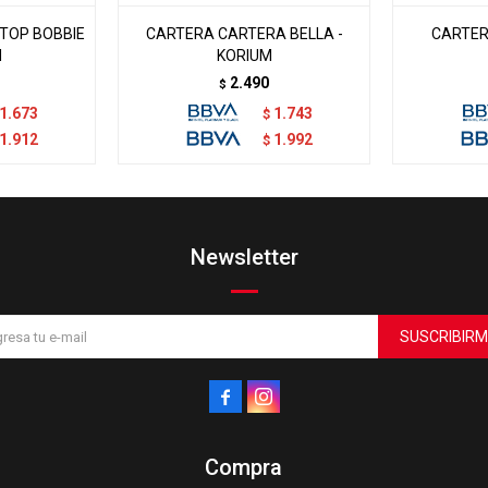
TOP BOBBIE
CARTERA CARTERA BELLA -
CARTERA
M
KORIUM
2.490
$
1.673
1.743
$
1.912
1.992
$
Newsletter
SUSCRIBIRM


Compra