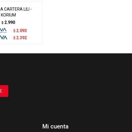
 CARTERA LILI -
KORIUM
2.990
$
2.093
$
2.392
$
E
Mi cuenta