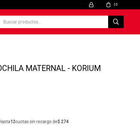
0
$
CHILA MATERNAL - KORIUM
Hasta
12
cuotas sin recargo de
$ 274