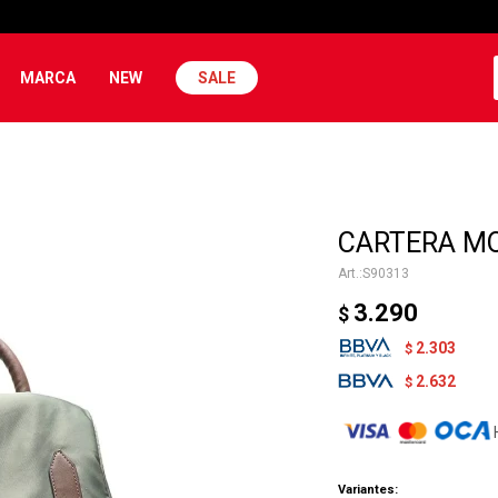
MARCA
NEW
SALE
CARTERA MO
S90313
3.290
$
2.303
$
2.632
$
Variantes: