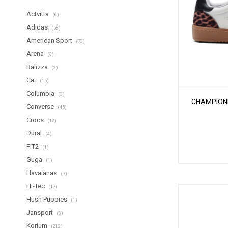
Actvitta
(6)
Adidas
(58)
American Sport
(73)
Arena
(3)
Balizza
(2)
Cat
(15)
Columbia
(3)
CHAMPIONE
Converse
(45)
Crocs
(12)
Dural
(4)
FIT2
(1)
Guga
(1)
Havaianas
(7)
Hi-Tec
(17)
Hush Puppies
(1)
Jansport
(3)
Korium
(212)