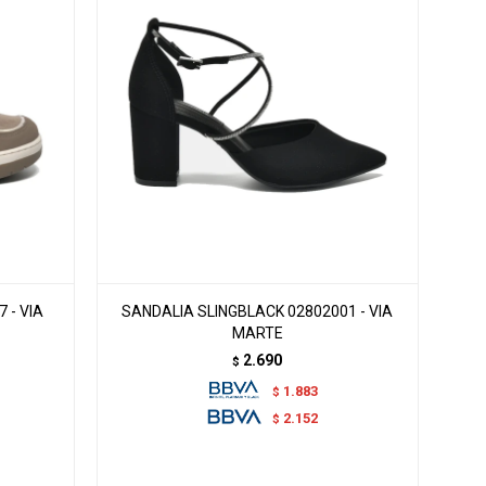
 - VIA
SANDALIA SLINGBLACK 02802001 - VIA
MARTE
2.690
$
1.883
$
2.152
$