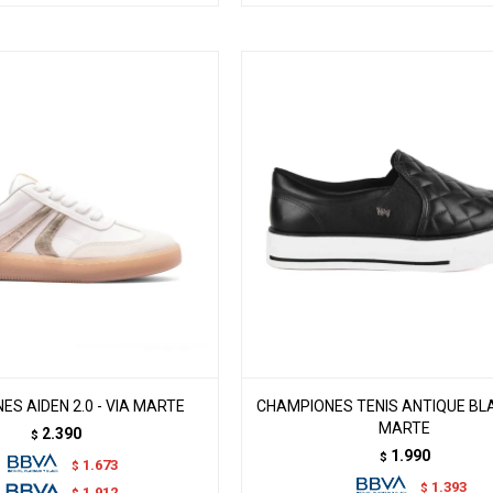
S AIDEN 2.0 - VIA MARTE
CHAMPIONES TENIS ANTIQUE BLA
MARTE
2.390
$
1.990
$
1.673
$
1.393
$
1.912