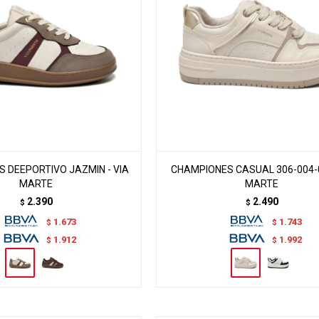
 DEEPORTIVO JAZMIN - VIA
CHAMPIONES CASUAL 306-004-0
MARTE
MARTE
2.390
2.490
$
$
1.673
1.743
$
$
1.912
1.992
$
$