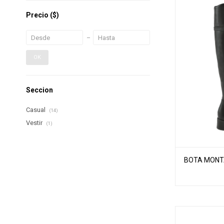
Precio
($)
OK
Seccion
Casual
(14)
Vestir
(1)
BOTA MONTA