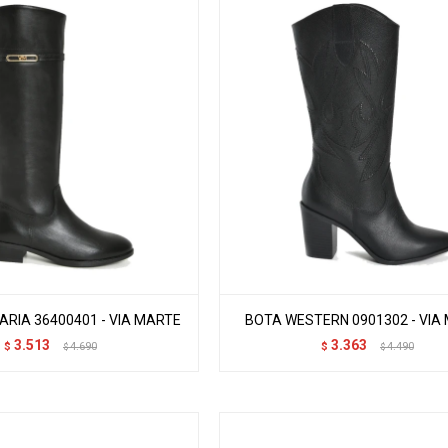
RIA 36400401 - VIA MARTE
BOTA WESTERN 0901302 - VIA
3.513
3.363
$
4.690
$
4.490
$
$