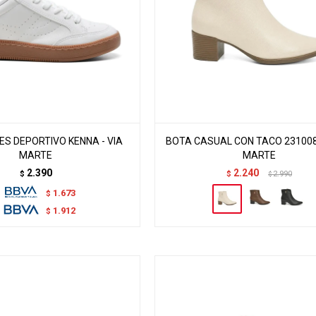
S DEPORTIVO KENNA - VIA
BOTA CASUAL CON TACO 2310080
MARTE
MARTE
2.390
2.240
$
$
2.990
$
1.673
$
1.912
$