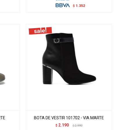
1.352
$
RTE
BOTA DE VESTIR 101702 - VIA MARTE
2.190
$
2.990
$