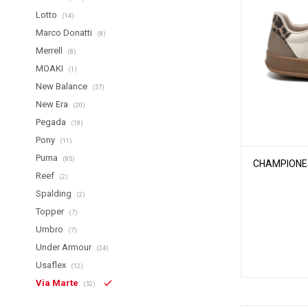
Lotto
(14)
Marco Donatti
(8)
Merrell
(8)
MOAKI
(1)
New Balance
(57)
New Era
(20)
Pegada
(18)
Pony
(11)
Puma
(85)
CHAMPIONES
Reef
(2)
Spalding
(2)
Topper
(7)
Umbro
(7)
Under Armour
(24)
Usaflex
(12)
Via Marte
(52)