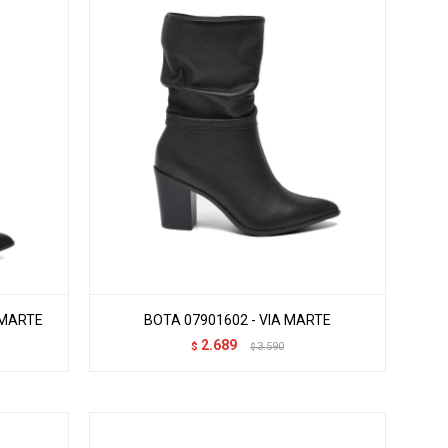
 MARTE
BOTA 07901602 - VIA MARTE
2.689
$
3.590
$