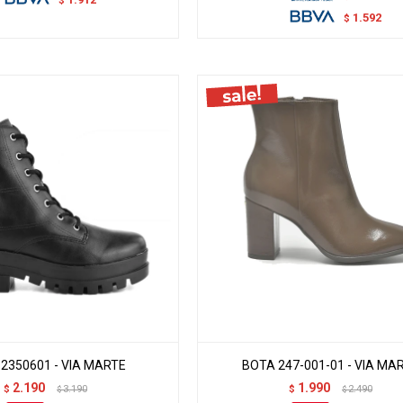
$
1.592
$
2350601 - VIA MARTE
BOTA 247-001-01 - VIA MA
2.190
1.990
$
3.190
$
2.490
$
$