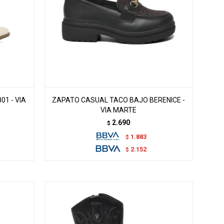
1 - VIA
ZAPATO CASUAL TACO BAJO BERENICE -
VIA MARTE
2.690
$
1.883
$
2.152
$