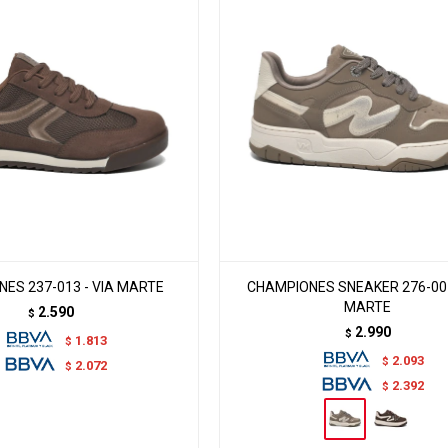
ES 237-013 - VIA MARTE
CHAMPIONES SNEAKER 276-007
MARTE
2.590
$
2.990
$
1.813
$
2.093
$
2.072
$
2.392
$