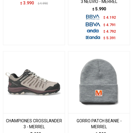
3 NEGVIO - MERREL
3.990
$
4.990
$
5.990
$
4.192
$
4.791
$
4.792
$
5.391
$
CHAMPIONES CROSSLANDER
GORRO PATCH BEANIE -
3 - MERREL
MERREL