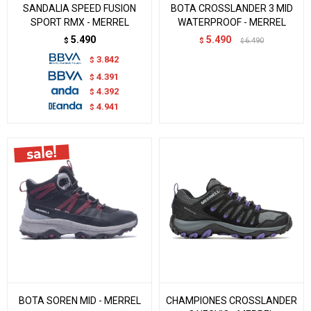
SANDALIA SPEED FUSION
BOTA CROSSLANDER 3 MID
SPORT RMX - MERREL
WATERPROOF - MERREL
5.490
5.490
$
$
6.490
$
3.842
$
4.391
$
4.392
$
4.941
$
BOTA SOREN MID - MERREL
CHAMPIONES CROSSLANDER