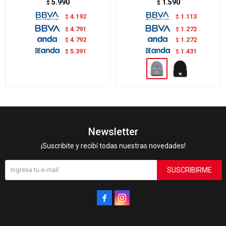
5.990
1.590
$
$
4.192
1.113
$
$
4.791
1.272
$
$
4.792
1.272
$
$
5.391
1.431
$
$
Newsletter
¡Suscribite y recibí todas nuestras novedades!
SUSCRIBIRME

