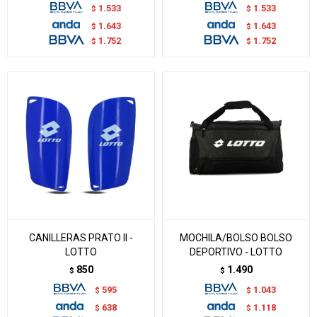
1.533
1.533
$
$
1.643
1.643
$
$
1.752
1.752
$
$
CANILLERAS PRATO II -
MOCHILA/BOLSO BOLSO
LOTTO
DEPORTIVO - LOTTO
850
1.490
$
$
595
1.043
$
$
638
1.118
$
$