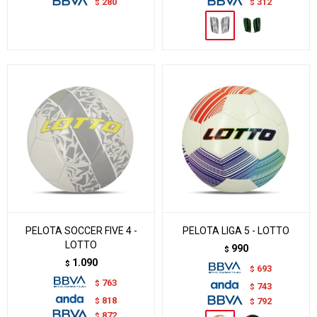
280
312
$
$
PELOTA SOCCER FIVE 4 -
PELOTA LIGA 5 - LOTTO
LOTTO
990
$
1.090
$
693
$
763
$
743
$
818
$
792
$
872
$