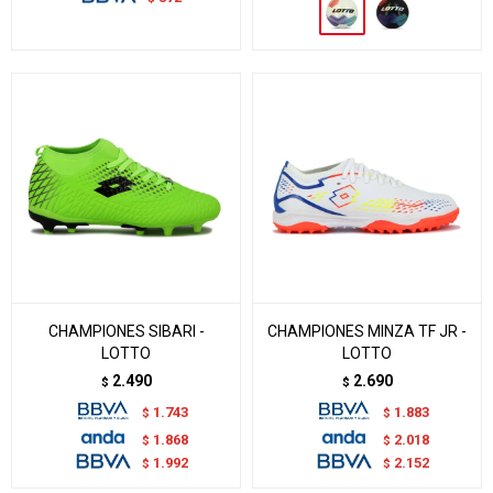
CHAMPIONES SIBARI -
CHAMPIONES MINZA TF JR -
LOTTO
LOTTO
2.490
2.690
$
$
1.743
1.883
$
$
1.868
2.018
$
$
1.992
2.152
$
$