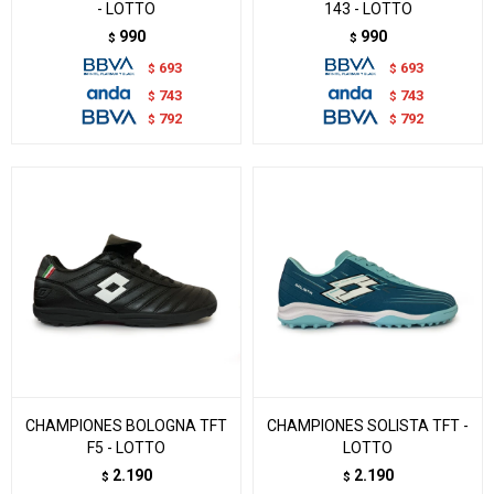
- LOTTO
143 - LOTTO
990
990
$
$
693
693
$
$
743
743
$
$
792
792
$
$
CHAMPIONES BOLOGNA TFT
CHAMPIONES SOLISTA TFT -
F5 - LOTTO
LOTTO
2.190
2.190
$
$