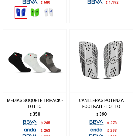
680
1.192
$
$
MEDIAS SOQUETE TRIPACK -
CANILLERAS POTENZA
LOTTO
FOOTBALL - LOTTO
350
390
$
$
245
273
$
$
263
293
$
$