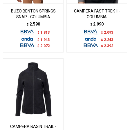
BUZO BENTON SPRINGS
CAMPERA FAST TREK II -
SNAP - COLUMBIA
COLUMBIA
2.590
2.990
$
$
1.813
2.093
$
$
1.943
2.243
$
$
2.072
2.392
$
$
CAMPERA BASIN TRAIL -