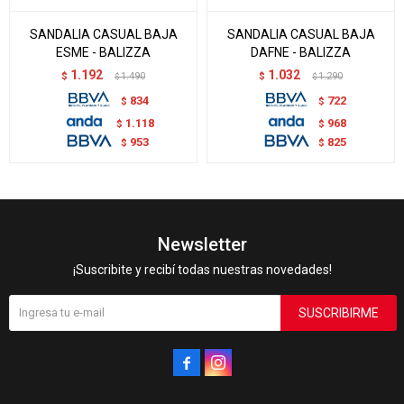
SANDALIA CASUAL BAJA
SANDALIA CASUAL BAJA
ESME - BALIZZA
DAFNE - BALIZZA
1.192
1.032
$
1.490
$
1.290
$
$
834
722
$
$
1.118
968
$
$
953
825
$
$
Newsletter
¡Suscribite y recibí todas nuestras novedades!
SUSCRIBIRME

