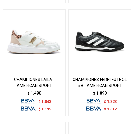
CHAMPIONES LAILA -
CHAMPIONES FERNI FUTBOL
AMERICAN SPORT
5 B - AMERICAN SPORT
1.490
1.890
$
$
1.043
1.323
$
$
1.192
1.512
$
$