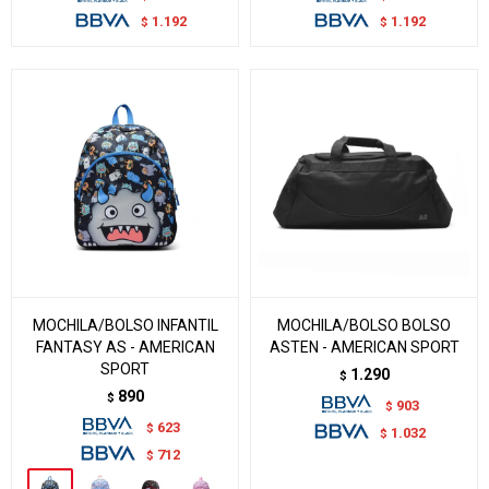
1.192
1.192
$
$
MOCHILA/BOLSO INFANTIL
MOCHILA/BOLSO BOLSO
FANTASY AS - AMERICAN
ASTEN - AMERICAN SPORT
SPORT
1.290
$
890
$
903
$
623
$
1.032
$
712
$