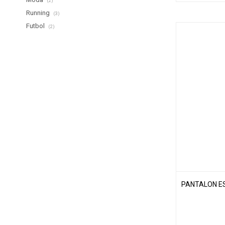
(2)
Running
(3)
Futbol
(2)
PANTALON ES