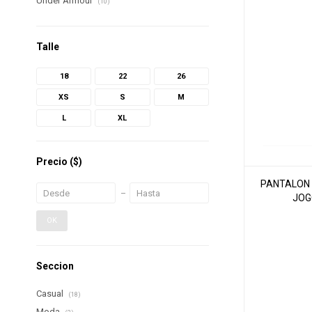
Under Armour
(10)
Talle
18
22
26
XS
S
M
L
XL
Precio
($)
PANTALON 
JOG
OK
Seccion
Casual
(18)
Moda