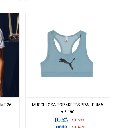
OME 26
MUSCULOSA TOP 4KEEPS BRA - PUMA
2.190
$
1.533
$
1.643
$