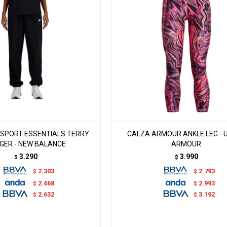
SPORT ESSENTIALS TERRY
CALZA ARMOUR ANKLE LEG - 
GER - NEW BALANCE
ARMOUR
3.290
3.990
$
$
2.303
2.793
$
$
2.468
2.993
$
$
2.632
3.192
$
$