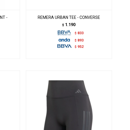
NT -
REMERA URBAN TEE - CONVERSE
1.190
$
833
$
893
$
952
$