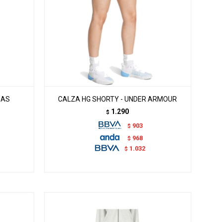
DAS
CALZA HG SHORTY - UNDER ARMOUR
1.290
$
903
$
968
$
1.032
$