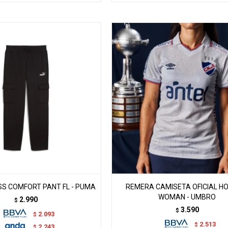
S COMFORT PANT FL - PUMA
REMERA CAMISETA OFICIAL H
WOMAN - UMBRO
2.990
$
3.590
$
2.093
$
2.513
$
2.243
$