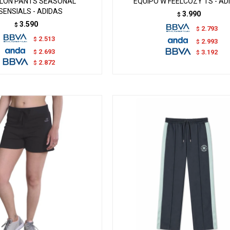
LON PANTS SEASONAL
EQUIPO W FEELCOZY TS - AD
SENSIALS - ADIDAS
3.990
$
3.590
$
2.793
$
2.513
$
2.993
$
2.693
$
3.192
$
2.872
$