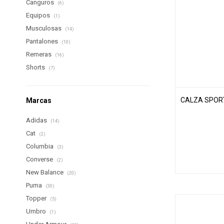
Canguros
(6)
Equipos
(1)
Musculosas
(14)
Pantalones
(10)
Remeras
(16)
Shorts
(7)
CALZA SPORT
Marcas
Adidas
(14)
Cat
(2)
Columbia
(3)
Converse
(2)
New Balance
(20)
Puma
(30)
Topper
(5)
Umbro
(1)