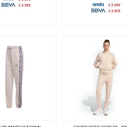
2.693
$
2.392
$
2.872
$