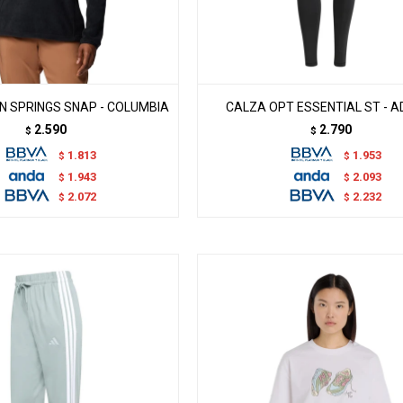
 SPRINGS SNAP - COLUMBIA
CALZA OPT ESSENTIAL ST - A
2.590
2.790
$
$
1.813
1.953
$
$
1.943
2.093
$
$
2.072
2.232
$
$