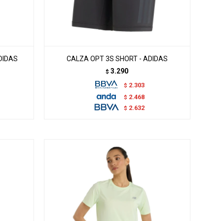
DIDAS
CALZA OPT 3S SHORT - ADIDAS
3.290
$
2.303
$
2.468
$
2.632
$