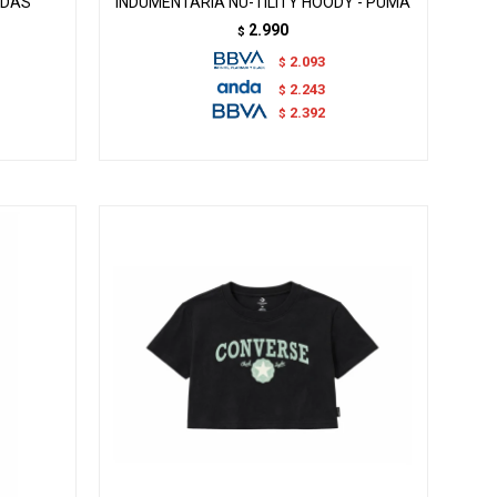
IDAS
INDUMENTARIA NU-TILITY HOODY - PUMA
2.990
$
2.093
$
2.243
$
2.392
$