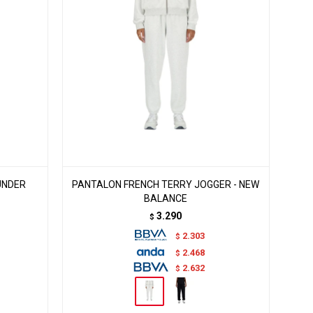
UNDER
PANTALON FRENCH TERRY JOGGER - NEW
BALANCE
3.290
$
2.303
$
2.468
$
2.632
$