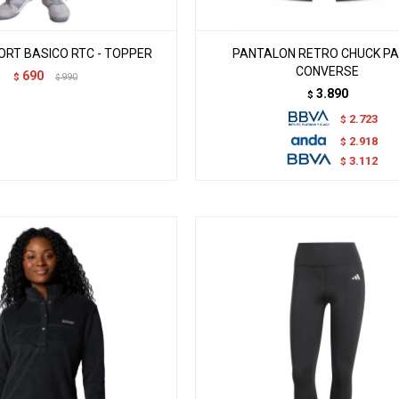
ORT BASICO RTC - TOPPER
PANTALON RETRO CHUCK PA
CONVERSE
690
$
990
$
3.890
$
2.723
$
2.918
$
3.112
$