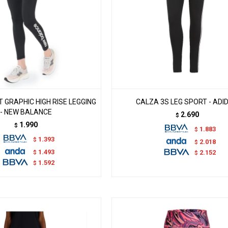
 GRAPHIC HIGH RISE LEGGING
CALZA 3S LEG SPORT - ADI
- NEW BALANCE
2.690
$
1.990
$
1.883
$
1.393
$
2.018
$
1.493
$
2.152
$
1.592
$