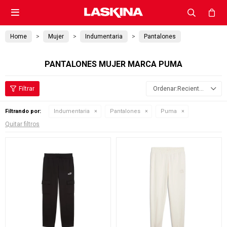

Home
Mujer
Indumentaria
Pantalones
PANTALONES MUJER MARCA PUMA
Recientes
Filtrando por:
Indumentaria
Pantalones
Puma
Quitar filtros