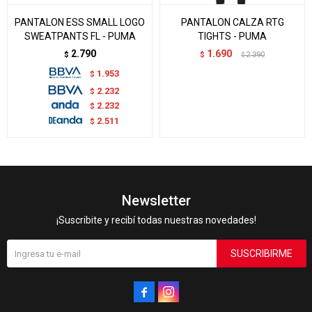
PANTALON ESS SMALL LOGO
PANTALON CALZA RTG
SWEATPANTS FL - PUMA
TIGHTS - PUMA
2.790
1.690
$
$
2.390
$
1.953
$
2.232
$
2.232
$
2.511
$
Newsletter
¡Suscribite y recibí todas nuestras novedades!
SUSCRIBIRME

