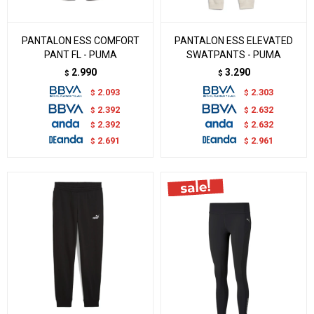
PANTALON ESS COMFORT
PANTALON ESS ELEVATED
PANT FL - PUMA
SWATPANTS - PUMA
2.990
3.290
$
$
2.093
2.303
$
$
2.392
2.632
$
$
2.392
2.632
$
$
2.691
2.961
$
$