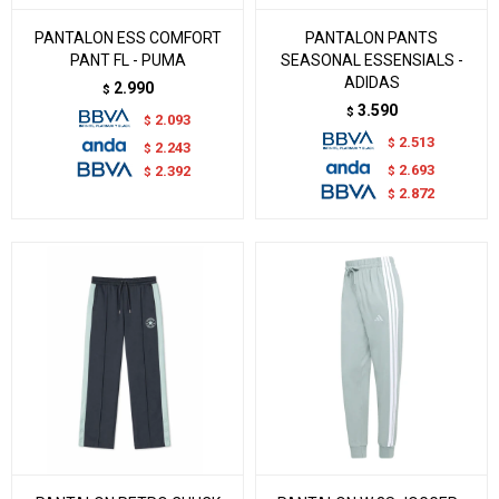
PANTALON ESS COMFORT
PANTALON PANTS
PANT FL - PUMA
SEASONAL ESSENSIALS -
ADIDAS
2.990
$
3.590
$
2.093
$
2.513
$
2.243
$
2.693
$
2.392
$
2.872
$