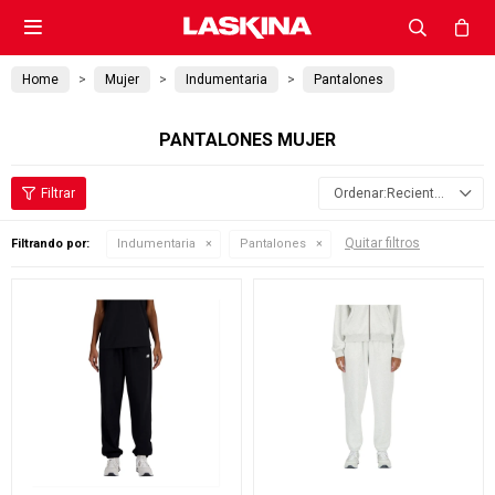

Home
Mujer
Indumentaria
Pantalones
PANTALONES MUJER
Recientes
Quitar filtros
Filtrando por:
Indumentaria
Pantalones