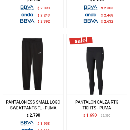
$
$
2.093
2.303
$
$
2.243
2.468
$
$
2.392
2.632
$
$
PANTALON ESS SMALL LOGO
PANTALON CALZA RTG
SWEATPANTS FL - PUMA
TIGHTS - PUMA
2.790
1.690
$
$
2.390
$
1.953
$