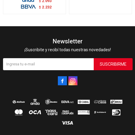
2.093
$
2.232
$
Newsletter
¡Suscribite y recibí todas nuestras novedades!
SUSCRIBIRME

