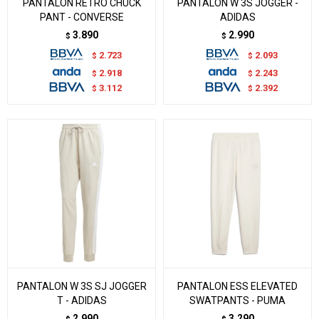
PANTALON RETRO CHUCK
PANTALON W 3S JOGGER -
PANT - CONVERSE
ADIDAS
3.890
2.990
$
$
2.723
2.093
$
$
2.918
2.243
$
$
3.112
2.392
$
$
PANTALON W 3S SJ JOGGER
PANTALON ESS ELEVATED
T - ADIDAS
SWATPANTS - PUMA
2.990
3.290