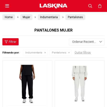

Home
Mujer
Indumentaria
Pantalones
PANTALONES MUJER
Recientes
Quitar filtros
Filtrando por:
Indumentaria
Pantalones