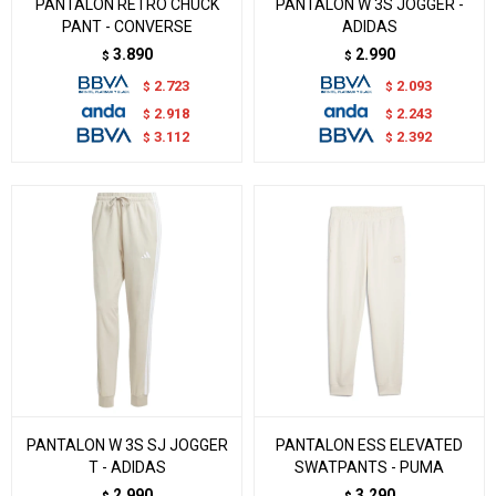
PANTALON RETRO CHUCK
PANTALON W 3S JOGGER -
PANT - CONVERSE
ADIDAS
3.890
2.990
$
$
2.723
2.093
$
$
2.918
2.243
$
$
3.112
2.392
$
$
PANTALON W 3S SJ JOGGER
PANTALON ESS ELEVATED
T - ADIDAS
SWATPANTS - PUMA
2.990
3.290