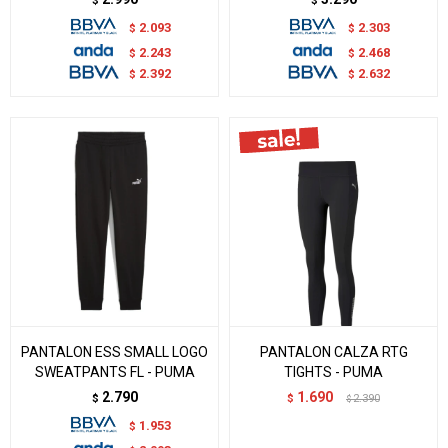
$
$
2.093
2.303
$
$
2.243
2.468
$
$
2.392
2.632
$
$
PANTALON ESS SMALL LOGO
PANTALON CALZA RTG
SWEATPANTS FL - PUMA
TIGHTS - PUMA
2.790
1.690
$
$
2.390
$
1.953
$