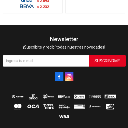
2.093
$
2.232
$
Newsletter
¡Suscribite y recibí todas nuestras novedades!
SUSCRIBIRME

