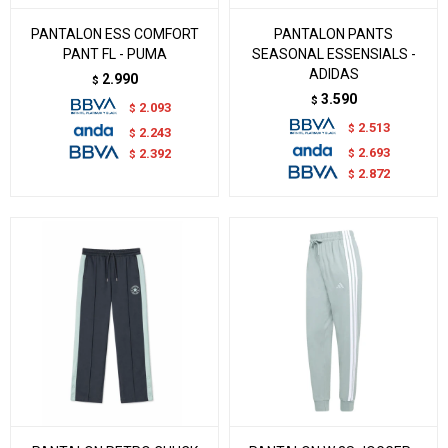
PANTALON ESS COMFORT
PANTALON PANTS
PANT FL - PUMA
SEASONAL ESSENSIALS -
ADIDAS
2.990
$
3.590
$
2.093
$
2.513
$
2.243
$
2.693
$
2.392
$
2.872
$