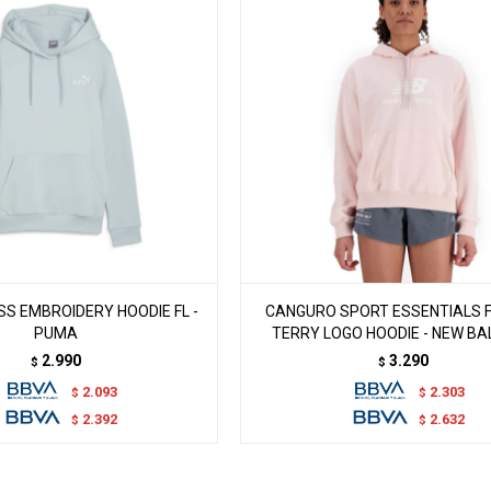
S EMBROIDERY HOODIE FL -
CANGURO SPORT ESSENTIALS 
PUMA
TERRY LOGO HOODIE - NEW B
2.990
3.290
$
$
2.093
2.303
$
$
2.392
2.632
$
$