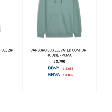
ULL ZIP
CANGURO ESS ELEVATED COMFORT
HOODIE - PUMA
3.790
$
2.653
$
3.032
$