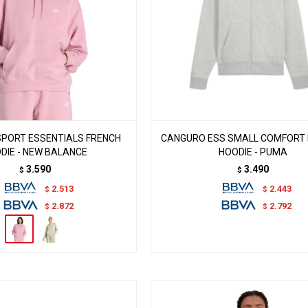
PORT ESSENTIALS FRENCH
CANGURO ESS SMALL COMFORT F
DIE - NEW BALANCE
HOODIE - PUMA
3.590
3.490
$
$
2.513
2.443
$
$
2.872
2.792
$
$