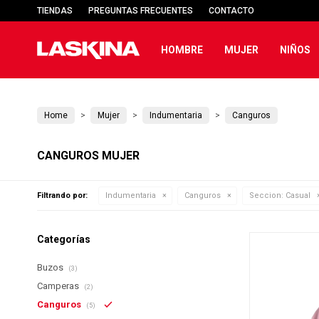
TIENDAS
PREGUNTAS FRECUENTES
CONTACTO
HOMBRE
MUJER
NIÑOS
Home
Mujer
Indumentaria
Canguros
CANGUROS MUJER
Filtrando por:
Indumentaria
Canguros
Seccion:
Casual
Categorías
Buzos
(3)
Camperas
(2)
Canguros
(5)