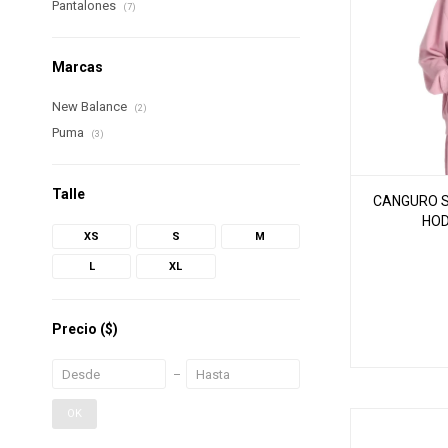
Pantalones
(7)
Marcas
New Balance
(2)
Puma
(3)
Talle
CANGURO S
HOD
XS
S
M
L
XL
Precio
($)
OK