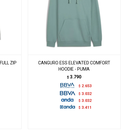
ULL ZIP
CANGURO ESS ELEVATED COMFORT
HOODIE - PUMA
3.790
$
2.653
$
3.032
$
3.032
$
3.411
$