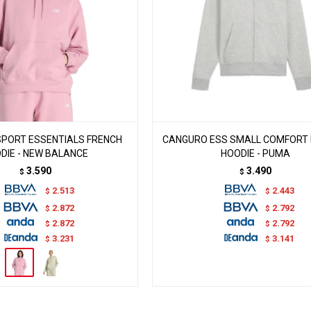
PORT ESSENTIALS FRENCH
CANGURO ESS SMALL COMFORT F
DIE - NEW BALANCE
HOODIE - PUMA
3.590
3.490
$
$
2.513
2.443
$
$
2.872
2.792
$
$
2.872
2.792
$
$
3.231
3.141
$
$