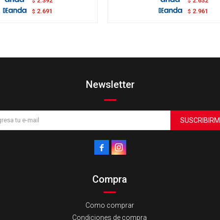
2.392
2.632
$
$
2.691
2.961
$
$
Newsletter
SUSCRIBIRM


Compra
Como comprar
Condiciones de compra