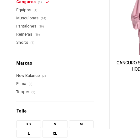
Canguros
(6)
Equipos
(1)
Musculosas
(14)
Pantalones
(10)
Remeras
(16)
Shorts
(7)
CANGURO S
Marcas
HOD
New Balance
(2)
Puma
(3)
Topper
(1)
Talle
XS
S
M
L
XL