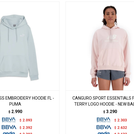
S EMBROIDERY HOODIE FL -
CANGURO SPORT ESSENTIALS 
PUMA
TERRY LOGO HOODIE - NEW B
2.990
3.290
$
$
2.093
2.303
$
$
2.392
2.632
$
$