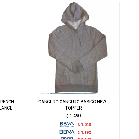
FRENCH
CANGURO CANGURO BASICO NEW -
ALANCE
TOPPER
1.490
$
1.043
$
1.192
$