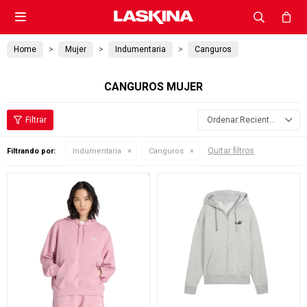

Home
Mujer
Indumentaria
Canguros
CANGUROS MUJER
Recientes
Quitar filtros
Filtrando por:
Indumentaria
Canguros