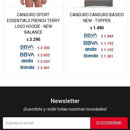
CANGURO SPORT
CANGURO CANGURO BASICO
ESSENTIALS FRENCH TERRY
NEW - TOPPER
LOGO HOODIE - NEW
1.490
$
BALANCE
1.043
$
3.290
$
1.192
$
2.303
$
1.192
$
2.632
$
1.341
$
2.632
$
2.961
$
Newsletter
¡Suscribite y recibí todas nuestras novedades!
SUSCRIBIRME