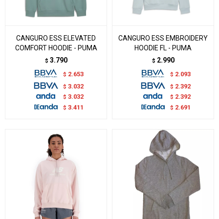
CANGURO ESS ELEVATED
CANGURO ESS EMBROIDERY
COMFORT HOODIE - PUMA
HOODIE FL - PUMA
3.790
2.990
$
$
2.653
2.093
$
$
3.032
2.392
$
$
3.032
2.392
$
$
3.411
2.691
$
$