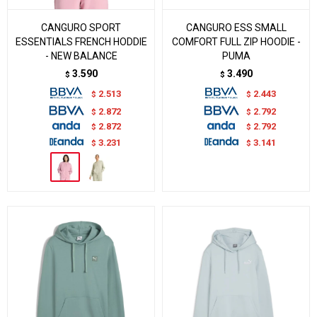
CANGURO SPORT
CANGURO ESS SMALL
ESSENTIALS FRENCH HODDIE
COMFORT FULL ZIP HOODIE -
- NEW BALANCE
PUMA
3.590
3.490
$
$
2.513
2.443
$
$
2.872
2.792
$
$
2.872
2.792
$
$
3.231
3.141
$
$