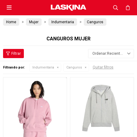

Home
Mujer
Indumentaria
Canguros
CANGUROS MUJER
Recientes
Quitar filtros
Filtrando por:
Indumentaria
Canguros