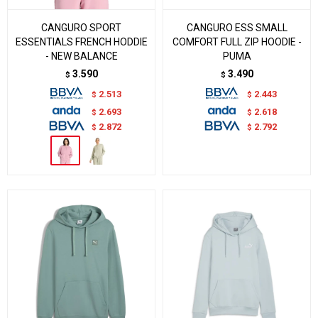
CANGURO SPORT
CANGURO ESS SMALL
ESSENTIALS FRENCH HODDIE
COMFORT FULL ZIP HOODIE -
- NEW BALANCE
PUMA
3.590
3.490
$
$
2.513
2.443
$
$
2.693
2.618
$
$
2.872
2.792
$
$