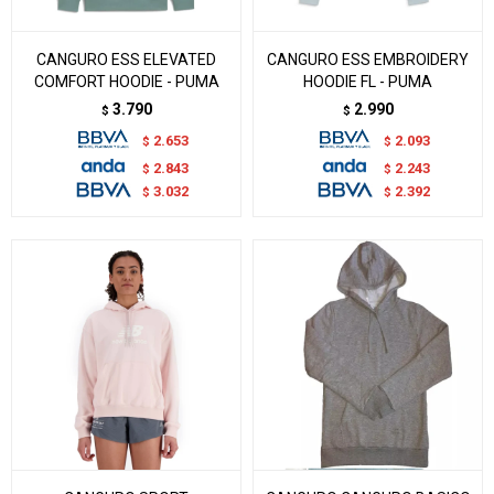
CANGURO ESS ELEVATED
CANGURO ESS EMBROIDERY
COMFORT HOODIE - PUMA
HOODIE FL - PUMA
3.790
2.990
$
$
2.653
2.093
$
$
2.843
2.243
$
$
3.032
2.392
$
$