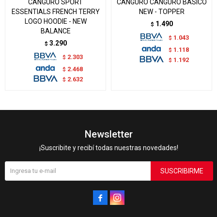
CANGURO SPORT
CANGURO CANGURO BASICO
ESSENTIALS FRENCH TERRY
NEW - TOPPER
LOGO HOODIE - NEW
1.490
$
BALANCE
1.043
$
3.290
$
1.118
$
2.303
$
1.192
$
2.468
$
2.632
$
Newsletter
¡Suscribite y recibí todas nuestras novedades!
SUSCRIBIRME

