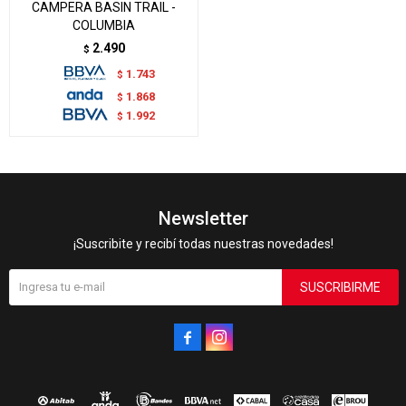
CAMPERA BASIN TRAIL -
COLUMBIA
2.490
$
1.743
$
1.868
$
1.992
$
Newsletter
¡Suscribite y recibí todas nuestras novedades!
SUSCRIBIRME

