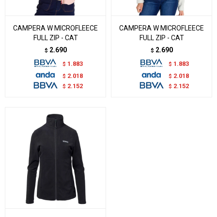
CAMPERA W MICROFLEECE
CAMPERA W MICROFLEECE
FULL ZIP - CAT
FULL ZIP - CAT
2.690
2.690
$
$
1.883
1.883
$
$
2.018
2.018
$
$
2.152
2.152
$
$