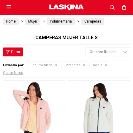

Home
Mujer
Indumentaria
Camperas
CAMPERAS MUJER TALLE S
Recientes
Filtrando por:
Indumentaria
Camperas
Talle s
Quitar filtros