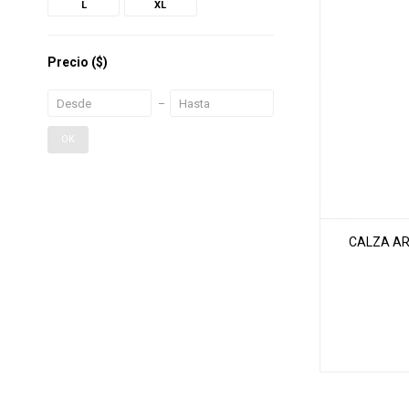
L
XL
Precio
($)
OK
CALZA AR