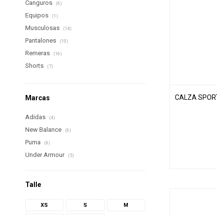
Canguros
(6)
Equipos
(1)
Musculosas
(14)
Pantalones
(10)
Remeras
(16)
Shorts
(7)
CALZA SPORT
Marcas
Adidas
(4)
New Balance
(6)
Puma
(6)
Under Armour
(5)
Talle
XS
S
M