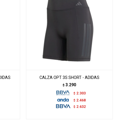
DIDAS
CALZA OPT 3S SHORT - ADIDAS
3.290
$
2.303
$
2.468
$
2.632
$