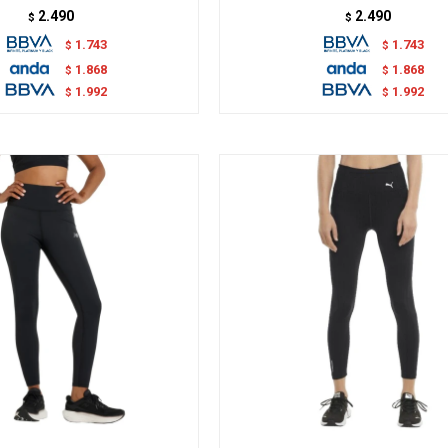
2.490
2.490
$
$
1.743
1.743
$
$
1.868
1.868
$
$
1.992
1.992
$
$