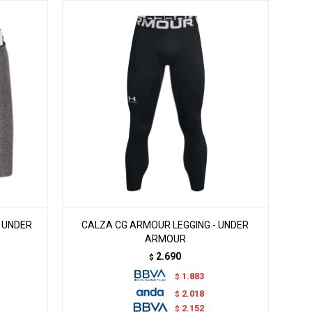
- UNDER
CALZA CG ARMOUR LEGGING - UNDER
ARMOUR
2.690
$
1.883
$
2.018
$
2.152
$