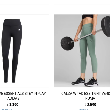
E ESSENTIALS STEY IN PLAY
CALZA W TAD ESS TIGHT VERD
- ADIDAS
PUMA
3.390
2.590
$
$