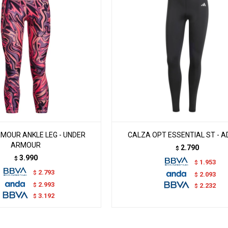
MOUR ANKLE LEG - UNDER
CALZA OPT ESSENTIAL ST - A
ARMOUR
2.790
$
3.990
$
1.953
$
2.793
$
2.093
$
2.993
$
2.232
$
3.192
$