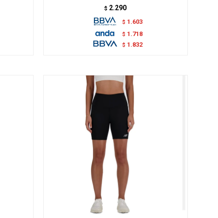
2.290
$
1.603
$
1.718
$
1.832
$