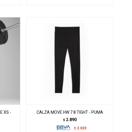
E XS -
CALZA MOVE HW 7 8 TIGHT - PUMA
2.890
$
2.023
$