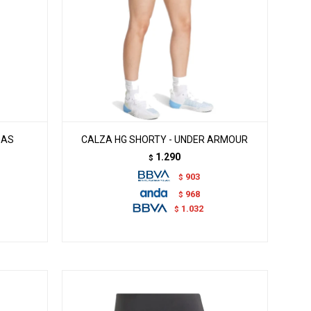
DAS
CALZA HG SHORTY - UNDER ARMOUR
1.290
$
903
$
968
$
1.032
$