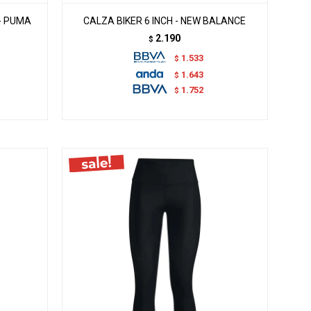
- PUMA
CALZA BIKER 6 INCH - NEW BALANCE
2.190
$
1.533
$
1.643
$
1.752
$