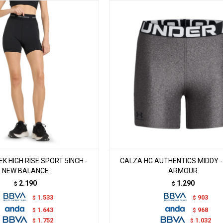
K HIGH RISE SPORT 5INCH -
CALZA HG AUTHENTICS MIDDY 
NEW BALANCE
ARMOUR
2.190
1.290
$
$
1.533
903
$
$
1.643
968
$
$
1.752
1.032
$
$