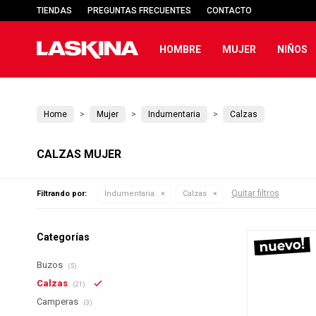
TIENDAS
PREGUNTAS FRECUENTES
CONTACTO
HOMBRE
MUJER
NIÑOS
Home
Mujer
Indumentaria
Calzas
CALZAS MUJER
Quitar filtros
Filtrando por:
Indumentaria
Calzas
Categorías
Buzos
(5)
Calzas
(21)
Camperas
(3)