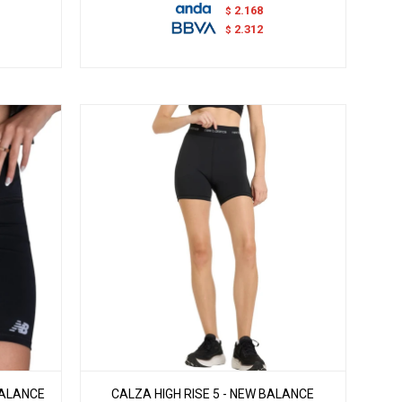
2.168
$
2.312
$
BALANCE
CALZA HIGH RISE 5 - NEW BALANCE