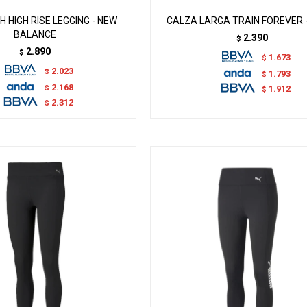
H HIGH RISE LEGGING - NEW
CALZA LARGA TRAIN FOREVER 
BALANCE
2.390
$
2.890
$
1.673
$
2.023
$
1.793
$
2.168
$
1.912
$
2.312
$