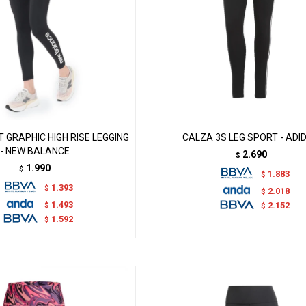
 GRAPHIC HIGH RISE LEGGING
CALZA 3S LEG SPORT - ADI
- NEW BALANCE
2.690
$
1.990
$
1.883
$
1.393
$
2.018
$
1.493
$
2.152
$
1.592
$