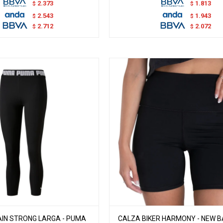
2.373
1.813
$
$
2.543
1.943
$
$
2.712
2.072
$
$
IN STRONG LARGA - PUMA
CALZA BIKER HARMONY - NEW 