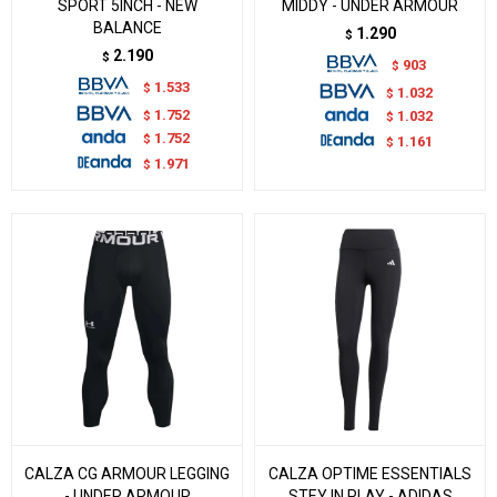
SPORT 5INCH - NEW
MIDDY - UNDER ARMOUR
BALANCE
1.290
$
2.190
$
903
$
1.533
$
1.032
$
1.752
$
1.032
$
1.752
$
1.161
$
1.971
$
CALZA CG ARMOUR LEGGING
CALZA OPTIME ESSENTIALS
- UNDER ARMOUR
STEY IN PLAY - ADIDAS