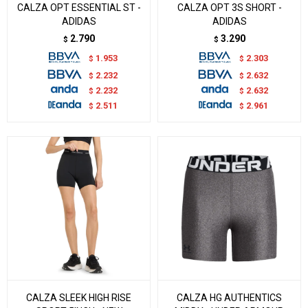
CALZA OPT ESSENTIAL ST -
CALZA OPT 3S SHORT -
ADIDAS
ADIDAS
2.790
3.290
$
$
1.953
2.303
$
$
2.232
2.632
$
$
2.232
2.632
$
$
2.511
2.961
$
$
CALZA SLEEK HIGH RISE
CALZA HG AUTHENTICS