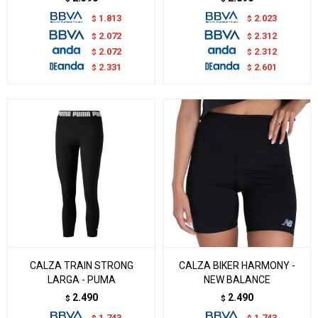
1.813
2.023
$
$
2.072
2.312
$
$
2.072
2.312
$
$
2.331
2.601
$
$
CALZA TRAIN STRONG
CALZA BIKER HARMONY -
LARGA - PUMA
NEW BALANCE
2.490
2.490
$
$
1.743
1.743