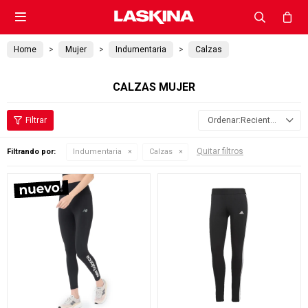

Home
Mujer
Indumentaria
Calzas
CALZAS MUJER
Recientes
Quitar filtros
Filtrando por:
Indumentaria
Calzas