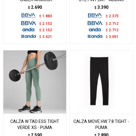
2.690
3.390
$
$
1.883
2.373
$
$
2.152
2.712
$
$
2.152
2.712
$
$
2.421
3.051
$
$
CALZA W TAD ESS TIGHT
CALZA MOVE HW 7 8 TIGHT -
VERDE XS - PUMA
PUMA
2.590
2.890
$
$