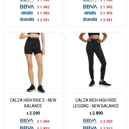
$
$
1.992
1.992
$
$
1.992
1.992
$
$
2.241
2.241
$
$
CALZA HIGH RISE 5 - NEW
CALZA INCH HIGH RISE
BALANCE
LEGGING - NEW BALANCE
2.290
2.890
$
$
1.603
2.023
$
$
1.832
2.312
$
$