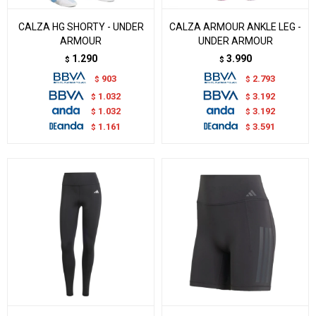
CALZA HG SHORTY - UNDER
CALZA ARMOUR ANKLE LEG -
ARMOUR
UNDER ARMOUR
1.290
3.990
$
$
903
2.793
$
$
1.032
3.192
$
$
1.032
3.192
$
$
1.161
3.591
$
$