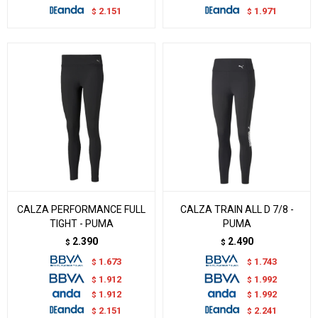
2.151
1.971
$
$
CALZA PERFORMANCE FULL
CALZA TRAIN ALL D 7/8 -
TIGHT - PUMA
PUMA
2.390
2.490
$
$
1.673
1.743
$
$
1.912
1.992
$
$
1.912
1.992
$
$
2.151
2.241
$
$