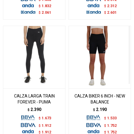
1.832
2.312
$
$
2.061
2.601
$
$
CALZA LARGA TRAIN
CALZA BIKER 6 INCH - NEW
FOREVER - PUMA
BALANCE
2.390
2.190
$
$
1.673
1.533
$
$
1.912
1.752
$
$
1.912
1.752
$
$