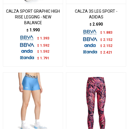
CALZA SPORT GRAPHIC HIGH
CALZA 3S LEG SPORT -
RISE LEGGING - NEW
ADIDAS
BALANCE
2.690
$
1.990
$
1.883
$
1.393
$
2.152
$
1.592
$
2.152
$
1.592
$
2.421
$
1.791
$