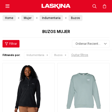

Home
Mujer
Indumentaria
Buzos
BUZOS MUJER
Recientes
Quitar filtros
Filtrando por:
Indumentaria
Buzos