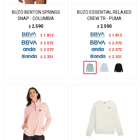
BUZO BENTON SPRINGS
BUZO ESSENTIAL RELAXED
SNAP - COLUMBIA
CREW TR - PUMA
2.590
2.590
$
$
1.813
1.813
$
$
2.072
2.072
$
$
2.072
2.072
$
$
2.331
2.331
$
$