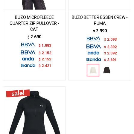
BUZO MICROFLEECE
BUZO BETTER ESSEN CREW -
QUARTER ZIP PULLOVER -
PUMA
CAT
2.990
$
2.690
$
2.093
$
1.883
$
2.392
$
2.152
$
2.392
$
2.152
$
2.691
$
2.421
$