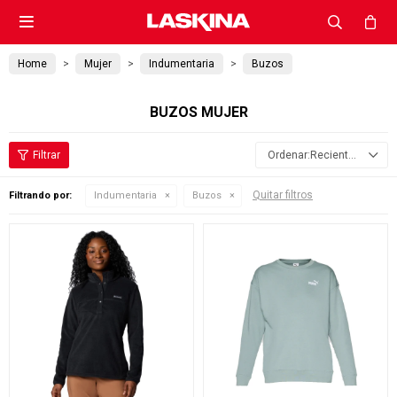

Home
Mujer
Indumentaria
Buzos
BUZOS MUJER
Recientes
Quitar filtros
Filtrando por:
Indumentaria
Buzos