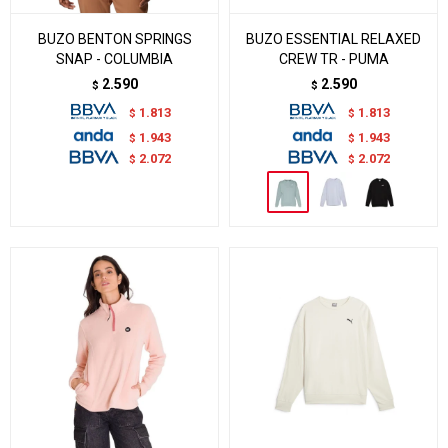
BUZO BENTON SPRINGS
BUZO ESSENTIAL RELAXED
SNAP - COLUMBIA
CREW TR - PUMA
2.590
2.590
$
$
1.813
1.813
$
$
1.943
1.943
$
$
2.072
2.072
$
$