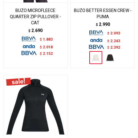
BUZO MICROFLEECE
BUZO BETTER ESSEN CREW -
QUARTER ZIP PULLOVER -
PUMA
CAT
2.990
$
2.690
$
2.093
$
1.883
$
2.243
$
2.018
$
2.392
$
2.152
$