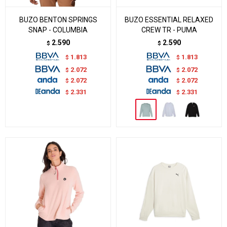
BUZO BENTON SPRINGS
BUZO ESSENTIAL RELAXED
SNAP - COLUMBIA
CREW TR - PUMA
2.590
2.590
$
$
1.813
1.813
$
$
2.072
2.072
$
$
2.072
2.072
$
$
2.331
2.331
$
$