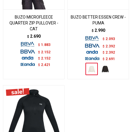
BUZO MICROFLEECE
BUZO BETTER ESSEN CREW -
QUARTER ZIP PULLOVER -
PUMA
CAT
2.990
$
2.690
$
2.093
$
1.883
$
2.392
$
2.152
$
2.392
$
2.152
$
2.691
$
2.421
$