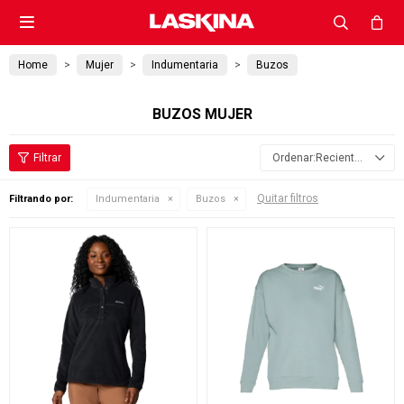

Home
Mujer
Indumentaria
Buzos
BUZOS MUJER
Recientes
Quitar filtros
Filtrando por:
Indumentaria
Buzos