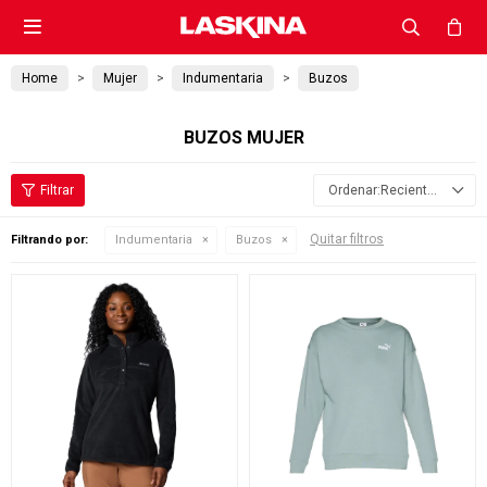

Home
Mujer
Indumentaria
Buzos
BUZOS MUJER
Recientes
Quitar filtros
Filtrando por:
Indumentaria
Buzos