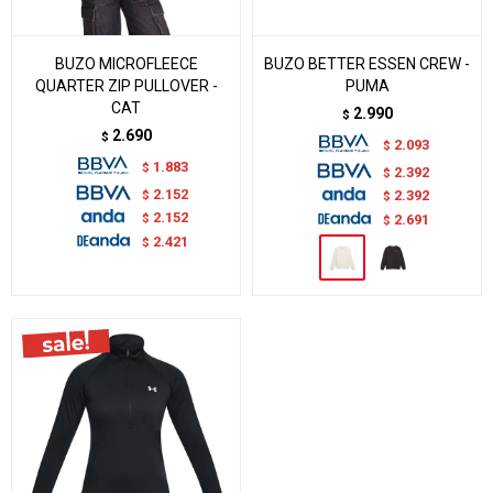
BUZO MICROFLEECE
BUZO BETTER ESSEN CREW -
QUARTER ZIP PULLOVER -
PUMA
CAT
2.990
$
2.690
$
2.093
$
1.883
$
2.392
$
2.152
$
2.392
$
2.152
$
2.691
$
2.421
$