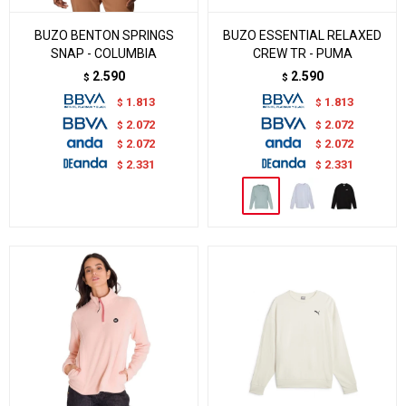
BUZO BENTON SPRINGS
BUZO ESSENTIAL RELAXED
SNAP - COLUMBIA
CREW TR - PUMA
2.590
2.590
$
$
1.813
1.813
$
$
2.072
2.072
$
$
2.072
2.072
$
$
2.331
2.331
$
$