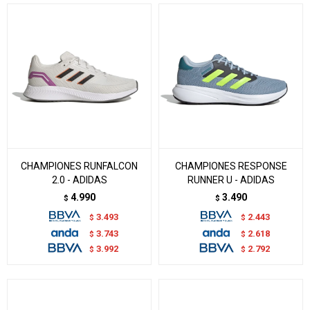
CHAMPIONES RUNFALCON
CHAMPIONES RESPONSE
2.0 - ADIDAS
RUNNER U - ADIDAS
4.990
3.490
$
$
3.493
2.443
$
$
3.743
2.618
$
$
3.992
2.792
$
$