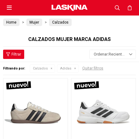

Home
Mujer
Calzados
CALZADOS MUJER MARCA ADIDAS
Recientes
Quitar filtros
Filtrando por:
Calzados
Adidas