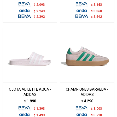
2.093
3.143
$
$
2.243
3.368
$
$
2.392
3.592
$
$
OJOTA ADILETTE AQUA -
CHAMPIONES BARREDA -
ADIDAS
ADIDAS
1.990
4.290
$
$
1.393
3.003
$
$
1.493
3.218
$
$