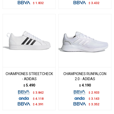
1.832
3.432
$
$
CHAMPIONES STREETCHECK
CHAMPIONES RUNFALCON
- ADIDAS
2.0 - ADIDAS
5.490
4.190
$
$
3.842
2.933
$
$
4.118
3.143
$
$
4.391
3.352
$
$