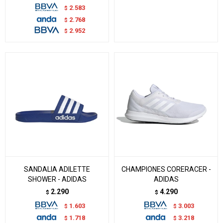
2.583
$
2.768
$
2.952
$
SANDALIA ADILETTE
CHAMPIONES CORERACER -
SHOWER - ADIDAS
ADIDAS
2.290
4.290
$
$
1.603
3.003
$
$
1.718
3.218
$
$