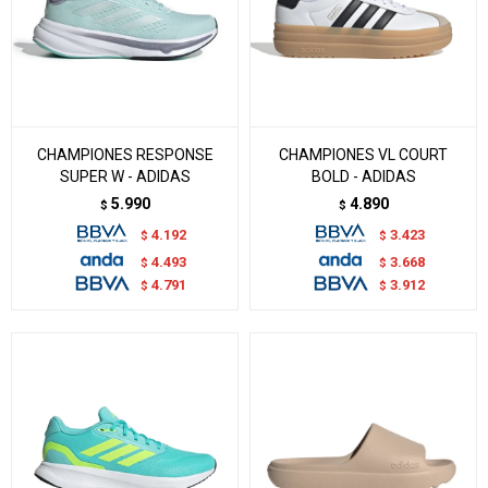
CHAMPIONES RESPONSE
CHAMPIONES VL COURT
SUPER W - ADIDAS
BOLD - ADIDAS
5.990
4.890
$
$
4.192
3.423
$
$
4.493
3.668
$
$
4.791
3.912
$
$