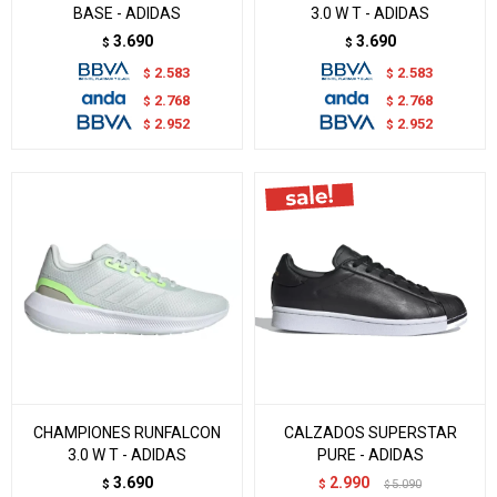
BASE - ADIDAS
3.0 W T - ADIDAS
3.690
3.690
$
$
2.583
2.583
$
$
2.768
2.768
$
$
2.952
2.952
$
$
CHAMPIONES RUNFALCON
CALZADOS SUPERSTAR
3.0 W T - ADIDAS
PURE - ADIDAS
3.690
2.990
$
$
5.090
$