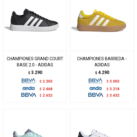
CHAMPIONES GRAND COURT
CHAMPIONES BARREDA -
BASE 2.0 - ADIDAS
ADIDAS
3.290
4.290
$
$
2.303
3.003
$
$
2.468
3.218
$
$
2.632
3.432
$
$