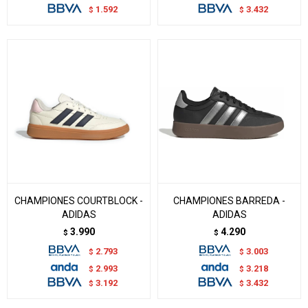
1.592
3.432
$
$
CHAMPIONES COURTBLOCK -
CHAMPIONES BARREDA -
ADIDAS
ADIDAS
3.990
4.290
$
$
2.793
3.003
$
$
2.993
3.218
$
$
3.192
3.432
$
$