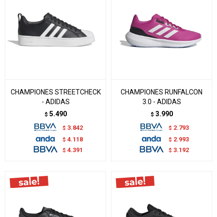
CHAMPIONES STREETCHECK
CHAMPIONES RUNFALCON
- ADIDAS
3.0 - ADIDAS
5.490
3.990
$
$
3.842
2.793
$
$
4.118
2.993
$
$
4.391
3.192
$
$