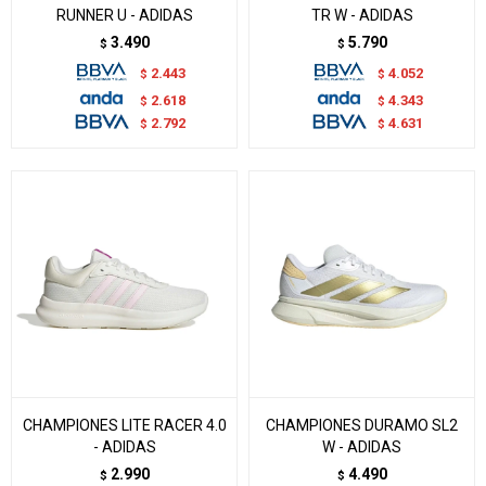
RUNNER U - ADIDAS
TR W - ADIDAS
3.490
5.790
$
$
2.443
4.052
$
$
2.618
4.343
$
$
2.792
4.631
$
$
CHAMPIONES LITE RACER 4.0
CHAMPIONES DURAMO SL2
- ADIDAS
W - ADIDAS
2.990
4.490
$
$