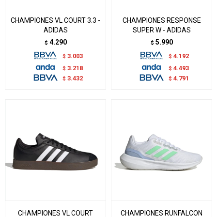
CHAMPIONES VL COURT 3.3 -
CHAMPIONES RESPONSE
ADIDAS
SUPER W - ADIDAS
4.290
5.990
$
$
3.003
4.192
$
$
3.218
4.493
$
$
3.432
4.791
$
$
CHAMPIONES VL COURT
CHAMPIONES RUNFALCON