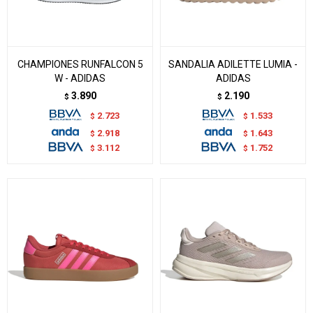
CHAMPIONES RUNFALCON 5
SANDALIA ADILETTE LUMIA -
W - ADIDAS
ADIDAS
3.890
2.190
$
$
2.723
1.533
$
$
2.918
1.643
$
$
3.112
1.752
$
$