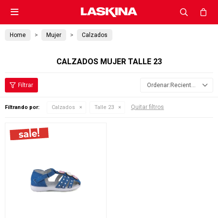

Home
Mujer
Calzados
CALZADOS MUJER TALLE 23
Recientes
Quitar filtros
Filtrando por:
Calzados
Talle 23