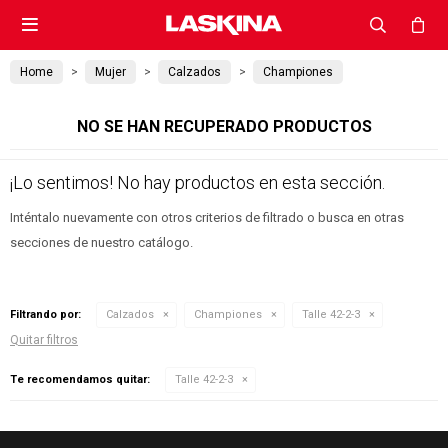

Home
Mujer
Calzados
Championes
NO SE HAN RECUPERADO PRODUCTOS
¡Lo sentimos! No hay productos en esta sección.
Inténtalo nuevamente con otros criterios de filtrado o busca en otras
secciones de nuestro catálogo.
Filtrando por:
Calzados
Championes
Talle 42-2-3
Quitar filtros
Te recomendamos quitar:
Talle 42-2-3