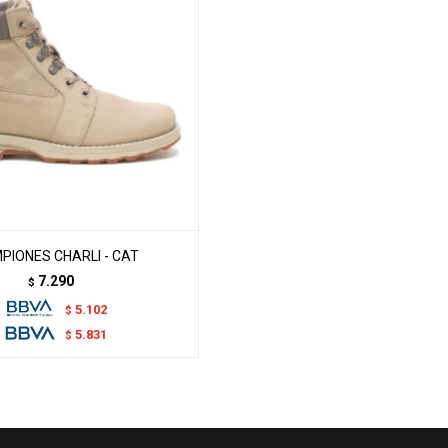
PIONES CHARLI - CAT
7.290
$
5.102
$
5.831
$