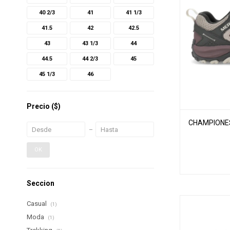
40 2/3
41
41 1/3
41.5
42
42.5
43
43 1/3
44
44.5
44 2/3
45
45 1/3
46
Precio
($)
CHAMPIONES
OK
Seccion
Casual
(1)
Moda
(1)