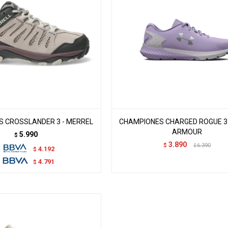
 CROSSLANDER 3 - MERREL
CHAMPIONES CHARGED ROGUE 3 
ARMOUR
5.990
$
3.890
$
6.390
$
4.192
$
4.791
$