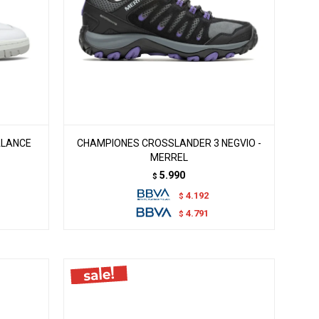
ALANCE
CHAMPIONES CROSSLANDER 3 NEGVIO -
MERREL
5.990
$
4.192
$
4.791
$