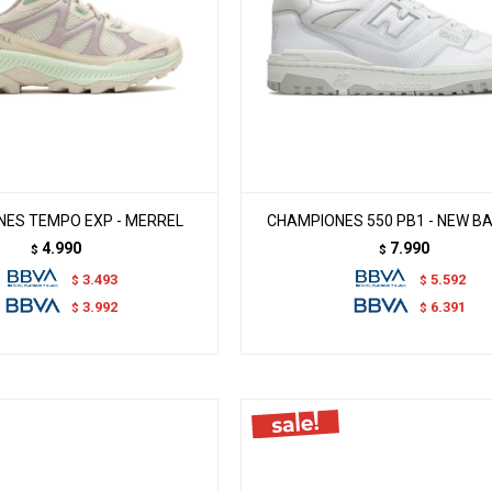
ES TEMPO EXP - MERREL
CHAMPIONES 550 PB1 - NEW B
4.990
7.990
$
$
3.493
5.592
$
$
3.992
6.391
$
$