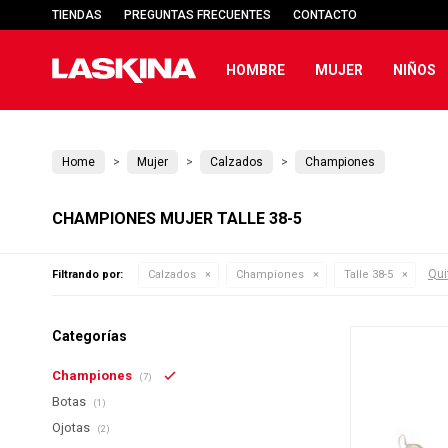
TIENDAS
PREGUNTAS FRECUENTES
CONTACTO
HOMBRE
MUJER
NIÑOS
Home
Mujer
Calzados
Championes
CHAMPIONES MUJER TALLE 38-5
Quit
Filtrando por:
Calzados
Championes
Talle 38-5
Categorías
Championes
(7)
Botas
(1)
Ojotas
(2)