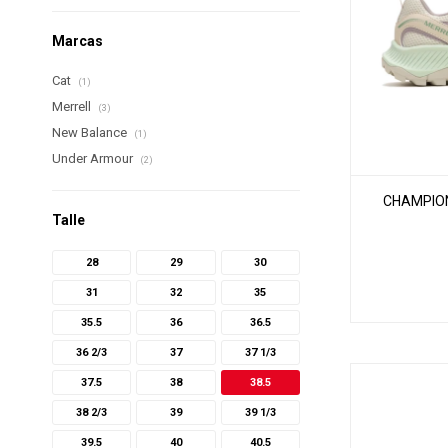
Marcas
Cat
(1)
Merrell
(3)
New Balance
(1)
Under Armour
(2)
CHAMPION
Talle
28
29
30
31
32
35
35.5
36
36.5
36 2/3
37
37 1/3
37.5
38
38.5
38 2/3
39
39 1/3
39.5
40
40.5