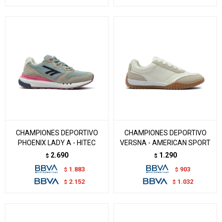
CHAMPIONES DEPORTIVO
CHAMPIONES DEPORTIVO
PHOENIX LADY A - HITEC
VERSNA - AMERICAN SPORT
2.690
1.290
$
$
1.883
903
$
$
2.152
1.032
$
$