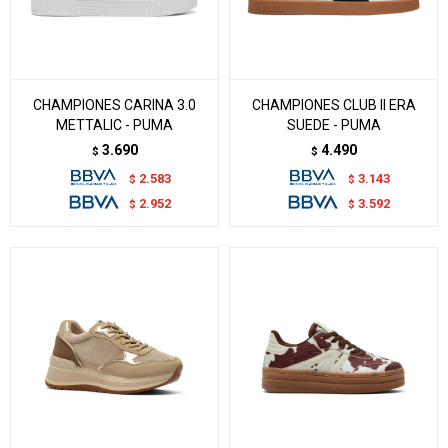
CHAMPIONES CARINA 3.0
CHAMPIONES CLUB II ERA
METTALIC - PUMA
SUEDE - PUMA
3.690
4.490
$
$
2.583
3.143
$
$
2.952
3.592
$
$