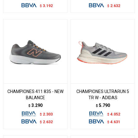
3.192
2.632
$
$
CHAMPIONES 411 835 - NEW
CHAMPIONES ULTRARUN 5
BALANCE
TR W - ADIDAS
3.290
5.790
$
$
2.303
4.052
$
$
2.632
4.631
$
$