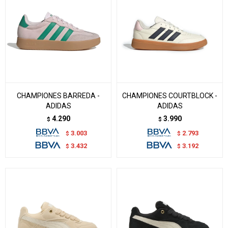
CHAMPIONES BARREDA -
CHAMPIONES COURTBLOCK -
ADIDAS
ADIDAS
4.290
3.990
$
$
3.003
2.793
$
$
3.432
3.192
$
$