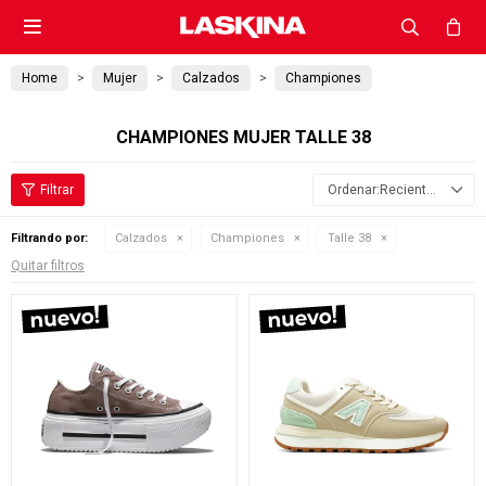

Home
Mujer
Calzados
Championes
CHAMPIONES MUJER TALLE 38
Recientes
Filtrando por:
Calzados
Championes
Talle 38
Quitar filtros