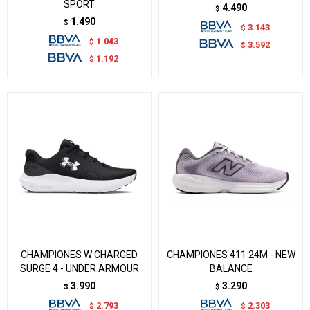
SPORT
4.490
$
1.490
$
3.143
$
1.043
$
3.592
$
1.192
$
CHAMPIONES W CHARGED
CHAMPIONES 411 24M - NEW
SURGE 4 - UNDER ARMOUR
BALANCE
3.990
3.290
$
$
2.793
2.303
$
$