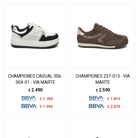
CHAMPIONES CASUAL 306-
CHAMPIONES 237-013 - VIA
004-01 - VIA MARTE
MARTE
2.490
2.590
$
$
1.743
1.813
$
$
1.992
2.072
$
$