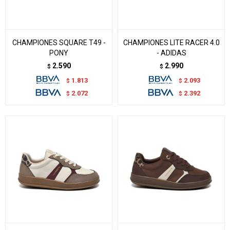
CHAMPIONES SQUARE T49 -
CHAMPIONES LITE RACER 4.0
PONY
- ADIDAS
2.590
2.990
$
$
1.813
2.093
$
$
2.072
2.392
$
$