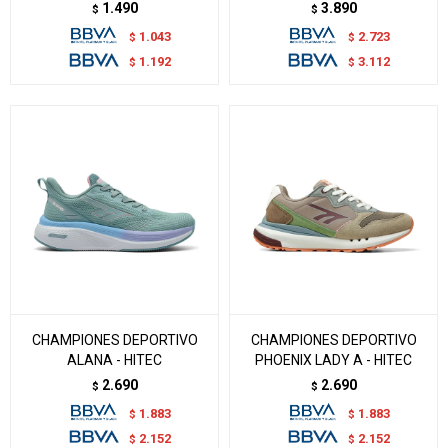
1.490
3.890
$
$
1.043
2.723
$
$
1.192
3.112
$
$
CHAMPIONES DEPORTIVO
CHAMPIONES DEPORTIVO
ALANA - HITEC
PHOENIX LADY A - HITEC
2.690
2.690
$
$
1.883
1.883
$
$
2.152
2.152
$
$