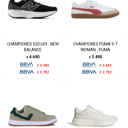
CHAMPIONES 520 LK9 - NEW
CHAMPIONES PUMA 9-T
BALANCE
WOMAN - PUMA
4.690
3.490
$
$
3.283
2.443
$
$
3.752
2.792
$
$