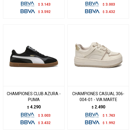
3.143
3.003
$
$
3.592
3.432
$
$
CHAMPIONES CLUB AZURA -
CHAMPIONES CASUAL 306-
PUMA
004-01 - VIA MARTE
4.290
2.490
$
$
3.003
1.743
$
$
3.432
1.992
$
$