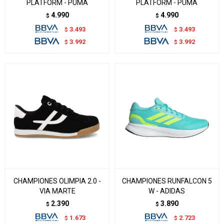
PLATFORM - PUMA
PLATFORM - PUMA
4.990
4.990
$
$
3.493
3.493
$
$
3.992
3.992
$
$
CHAMPIONES OLIMPIA 2.0 -
CHAMPIONES RUNFALCON 5
VIA MARTE
W - ADIDAS
2.390
3.890
$
$
1.673
2.723
$
$