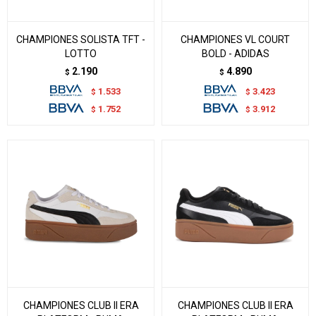
CHAMPIONES SOLISTA TFT -
CHAMPIONES VL COURT
LOTTO
BOLD - ADIDAS
2.190
4.890
$
$
1.533
3.423
$
$
1.752
3.912
$
$
CHAMPIONES CLUB II ERA
CHAMPIONES CLUB II ERA