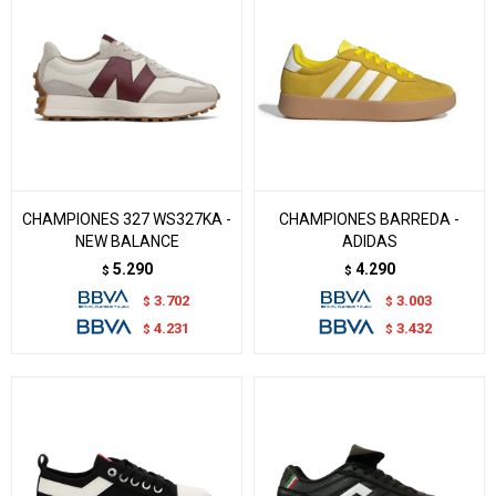
CHAMPIONES 327 WS327KA -
CHAMPIONES BARREDA -
NEW BALANCE
ADIDAS
5.290
4.290
$
$
3.702
3.003
$
$
4.231
3.432
$
$