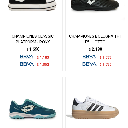
CHAMPIONES CLASSIC
CHAMPIONES BOLOGNA TFT
PLATFORM - PONY
F5 - LOTTO
1.690
2.190
$
$
1.183
1.533
$
$
1.352
1.752
$
$