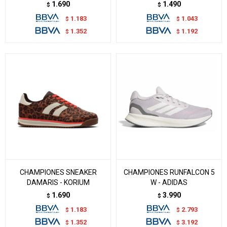
1.690
1.490
$
$
1.183
1.043
$
$
1.352
1.192
$
$
CHAMPIONES SNEAKER
CHAMPIONES RUNFALCON 5
DAMARIS - KORIUM
W - ADIDAS
1.690
3.990
$
$
1.183
2.793
$
$
1.352
3.192
$
$