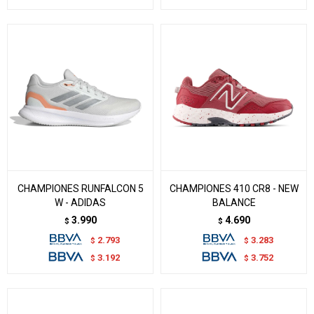
CHAMPIONES RUNFALCON 5
CHAMPIONES 410 CR8 - NEW
W - ADIDAS
BALANCE
3.990
4.690
$
$
2.793
3.283
$
$
3.192
3.752
$
$