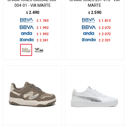
004-01 - VIA MARTE
MARTE
2.490
2.590
$
$
1.743
1.813
$
$
1.992
2.072
$
$
1.992
2.072
$
$
2.241
2.331
$
$