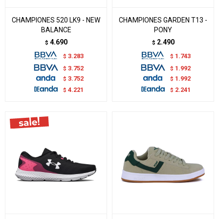
CHAMPIONES 520 LK9 - NEW
CHAMPIONES GARDEN T13 -
BALANCE
PONY
4.690
2.490
$
$
3.283
1.743
$
$
3.752
1.992
$
$
3.752
1.992
$
$
4.221
2.241
$
$