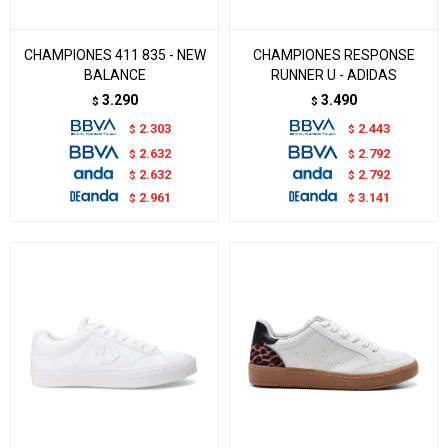
CHAMPIONES 411 835 - NEW
CHAMPIONES RESPONSE
BALANCE
RUNNER U - ADIDAS
3.290
3.490
$
$
2.303
2.443
$
$
2.632
2.792
$
$
2.632
2.792
$
$
2.961
3.141
$
$