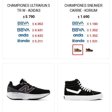
CHAMPIONES ULTRARUN 5
CHAMPIONES SNEAKER
TR W - ADIDAS
CARRIE - KORIUM
5.790
1.690
$
$
4.052
1.183
$
$
4.631
1.352
$
$
4.632
1.352
$
$
5.211
1.521
$
$