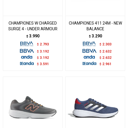
CHAMPIONES W CHARGED
CHAMPIONES 411 24M - NEW
SURGE 4 - UNDER ARMOUR
BALANCE
3.990
3.290
$
$
2.793
2.303
$
$
3.192
2.632
$
$
3.192
2.632
$
$
3.591
2.961
$
$