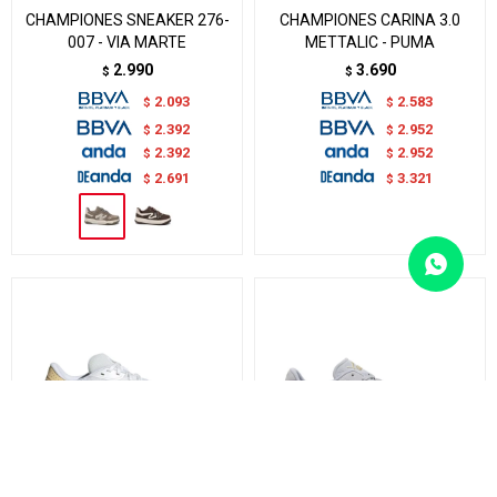
CHAMPIONES SNEAKER 276-
CHAMPIONES CARINA 3.0
007 - VIA MARTE
METTALIC - PUMA
2.990
3.690
$
$
2.093
2.583
$
$
2.392
2.952
$
$
2.392
2.952
$
$
2.691
3.321
$
$