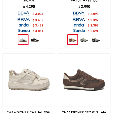
PUMA
PATSY A - HITEC
4.290
2.990
$
$
3.003
2.093
$
$
3.432
2.392
$
$
3.432
2.392
$
$
3.861
2.691
$
$
CHAMPIONES CASUAL 306-
CHAMPIONES 237-013 - VIA