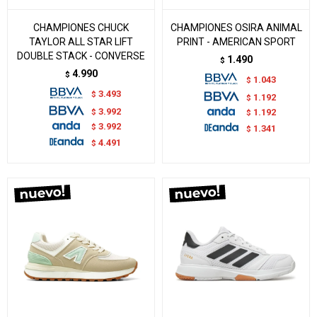
CHAMPIONES CHUCK
CHAMPIONES OSIRA ANIMAL
TAYLOR ALL STAR LIFT
PRINT - AMERICAN SPORT
DOUBLE STACK - CONVERSE
1.490
$
4.990
$
1.043
$
3.493
$
1.192
$
3.992
$
1.192
$
3.992
$
1.341
$
4.491
$