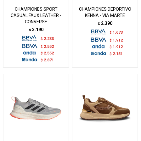
CHAMPIONES SPORT
CHAMPIONES DEPORTIVO
CASUAL FAUX LEATHER -
KENNA - VIA MARTE
CONVERSE
2.390
$
3.190
$
1.673
$
2.233
$
1.912
$
2.552
$
1.912
$
2.552
$
2.151
$
2.871
$