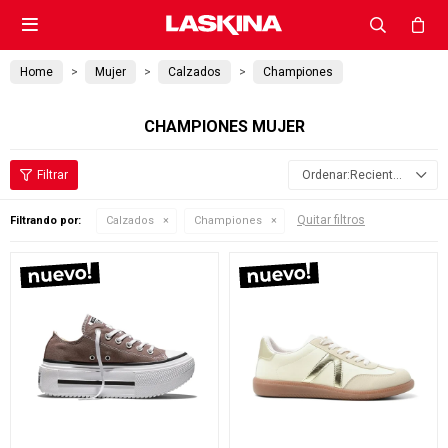

Home
Mujer
Calzados
Championes
CHAMPIONES MUJER
Recientes
Quitar filtros
Filtrando por:
Calzados
Championes