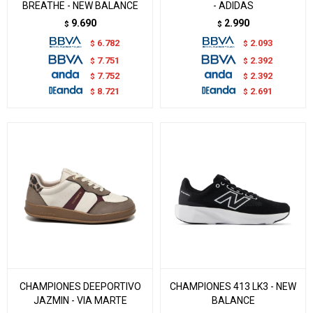
BREATHE - NEW BALANCE
- ADIDAS
9.690
2.990
$
$
6.782
2.093
$
$
7.751
2.392
$
$
7.752
2.392
$
$
8.721
2.691
$
$
CHAMPIONES DEEPORTIVO
CHAMPIONES 413 LK3 - NEW
JAZMIN - VIA MARTE
BALANCE