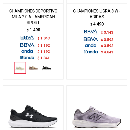
CHAMPIONES DEPORTIVO
CHAMPIONES LIGRA 8 W -
MILA 2.0 A - AMERICAN
ADIDAS
SPORT
4.490
$
1.490
$
3.143
$
1.043
$
3.592
$
1.192
$
3.592
$
1.192
$
4.041
$
1.341
$