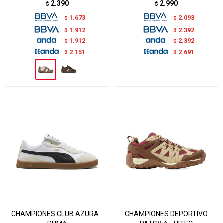
2.390
2.990
$
$
1.673
2.093
$
$
1.912
2.392
$
$
1.912
2.392
$
$
2.151
2.691
$
$
CHAMPIONES CLUB AZURA -
CHAMPIONES DEPORTIVO