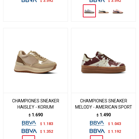
3.592
3.592
$
$
CHAMPIONES SNEAKER
CHAMPIONES SNEAKER
HAISLEY - KORIUM
MELODY - AMERICAN SPORT
1.690
1.490
$
$
1.183
1.043
$
$
1.352
1.192
$
$