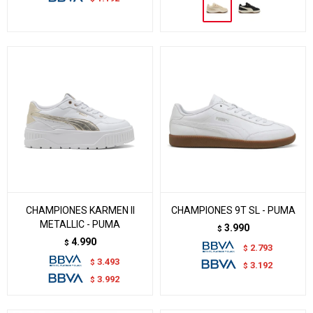
CHAMPIONES KARMEN II
CHAMPIONES 9T SL - PUMA
METALLIC - PUMA
3.990
$
4.990
$
2.793
$
3.493
$
3.192
$
3.992
$