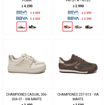
PUMA
PATSY A - HITEC
4.290
2.990
$
$
3.003
2.093
$
$
3.432
2.392
$
$
CHAMPIONES CASUAL 306-
CHAMPIONES 237-013 - VIA
004-01 - VIA MARTE
MARTE