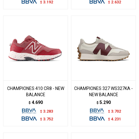
3.192
2.632
$
$
CHAMPIONES 410 CR8 - NEW
CHAMPIONES 327 WS327KA -
BALANCE
NEW BALANCE
4.690
5.290
$
$
3.283
3.702
$
$
3.752
4.231
$
$