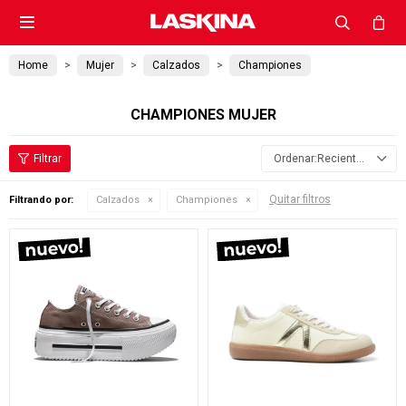

Home
Mujer
Calzados
Championes
CHAMPIONES MUJER
Recientes
Quitar filtros
Filtrando por:
Calzados
Championes