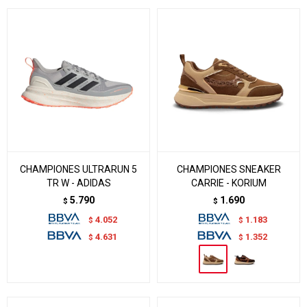
CHAMPIONES ULTRARUN 5
CHAMPIONES SNEAKER
TR W - ADIDAS
CARRIE - KORIUM
5.790
1.690
$
$
4.052
1.183
$
$
4.631
1.352
$
$