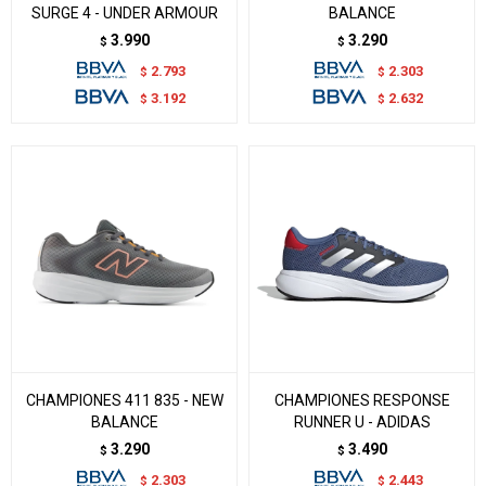
SURGE 4 - UNDER ARMOUR
BALANCE
3.990
3.290
$
$
2.793
2.303
$
$
3.192
2.632
$
$
CHAMPIONES 411 835 - NEW
CHAMPIONES RESPONSE
BALANCE
RUNNER U - ADIDAS
3.290
3.490
$
$
2.303
2.443
$
$