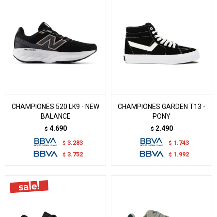
CHAMPIONES 520 LK9 - NEW
CHAMPIONES GARDEN T13 -
BALANCE
PONY
4.690
2.490
$
$
3.283
1.743
$
$
3.752
1.992
$
$