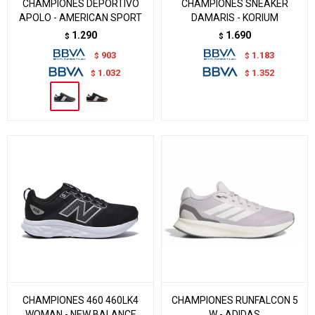
CHAMPIONES DEPORTIVO
CHAMPIONES SNEAKER
APOLO - AMERICAN SPORT
DAMARIS - KORIUM
1.290
1.690
$
$
903
1.183
$
$
1.032
1.352
$
$
CHAMPIONES 460 460LK4
CHAMPIONES RUNFALCON 5
WOMAN - NEW BALANCE
W - ADIDAS