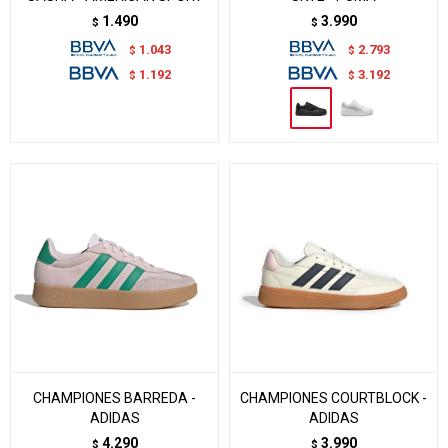
1.490
3.990
$
$
1.043
2.793
$
$
1.192
3.192
$
$
CHAMPIONES BARREDA -
CHAMPIONES COURTBLOCK -
ADIDAS
ADIDAS
4.290
3.990
$
$