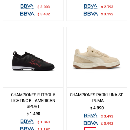
3.003
2.793
$
$
3.432
3.192
$
$
CHAMPIONES FUTBOL 5
CHAMPIONES PARK LUNA SD
LIGHTING B - AMERICAN
- PUMA
SPORT
4.990
$
1.490
$
3.493
$
1.043
$
3.992
$
1.192
$