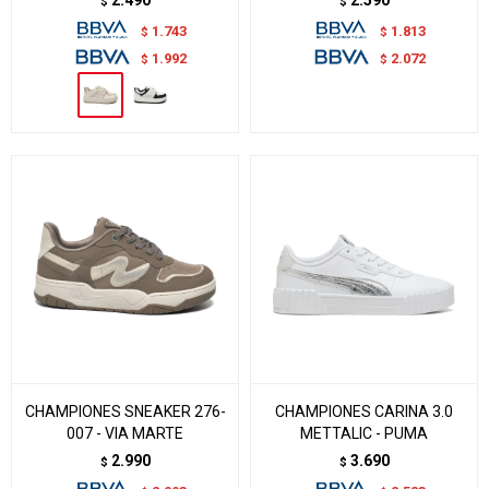
2.490
2.590
$
$
1.743
1.813
$
$
1.992
2.072
$
$
CHAMPIONES SNEAKER 276-
CHAMPIONES CARINA 3.0
007 - VIA MARTE
METTALIC - PUMA
2.990
3.690
$
$