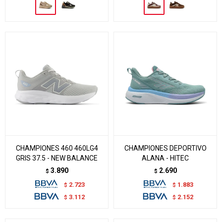
CHAMPIONES 460 460LG4
CHAMPIONES DEPORTIVO
GRIS 37.5 - NEW BALANCE
ALANA - HITEC
3.890
2.690
$
$
2.723
1.883
$
$
3.112
2.152
$
$