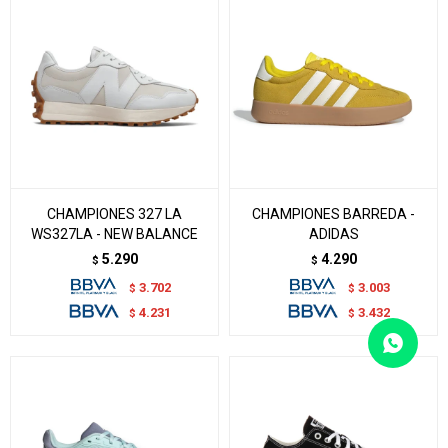
CHAMPIONES 327 LA
CHAMPIONES BARREDA -
WS327LA - NEW BALANCE
ADIDAS
5.290
4.290
$
$
3.702
3.003
$
$
4.231
3.432
$
$