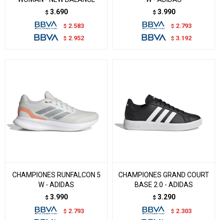
3.690
3.990
$
$
2.583
2.793
$
$
2.952
3.192
$
$
CHAMPIONES RUNFALCON 5
CHAMPIONES GRAND COURT
W - ADIDAS
BASE 2.0 - ADIDAS
3.990
3.290
$
$
2.793
2.303
$
$