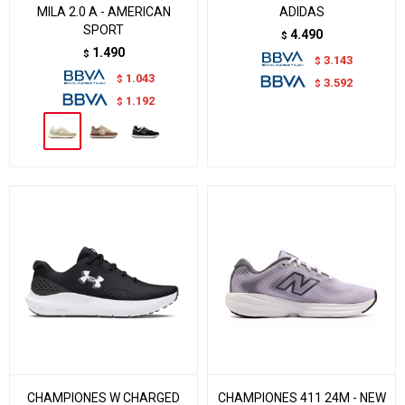
MILA 2.0 A - AMERICAN
ADIDAS
SPORT
4.490
$
1.490
$
3.143
$
1.043
$
3.592
$
1.192
$
CHAMPIONES W CHARGED
CHAMPIONES 411 24M - NEW