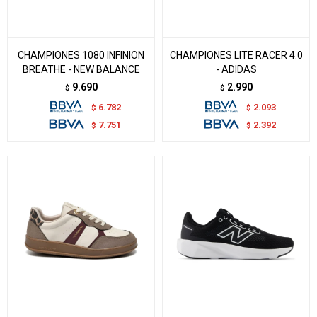
CHAMPIONES 1080 INFINION
CHAMPIONES LITE RACER 4.0
BREATHE - NEW BALANCE
- ADIDAS
9.690
2.990
$
$
6.782
2.093
$
$
7.751
2.392
$
$