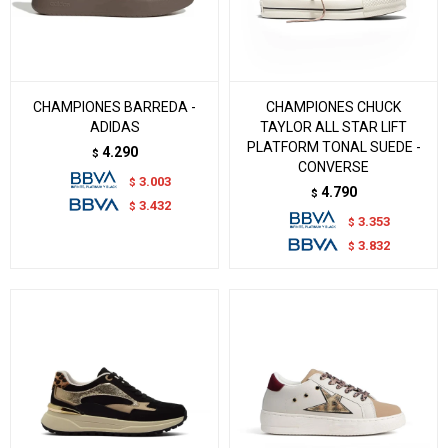
CHAMPIONES BARREDA -
CHAMPIONES CHUCK
ADIDAS
TAYLOR ALL STAR LIFT
PLATFORM TONAL SUEDE -
4.290
$
CONVERSE
3.003
$
4.790
$
3.432
$
3.353
$
3.832
$