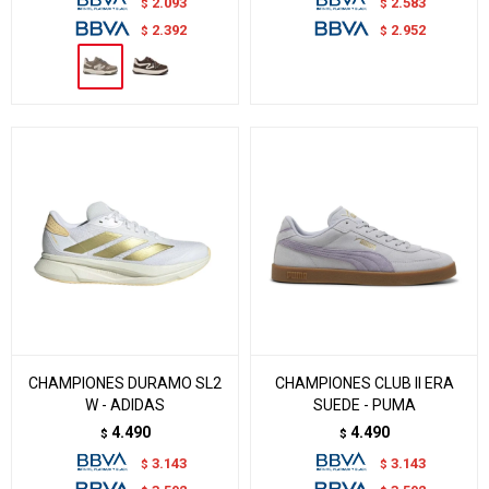
2.093
2.583
$
$
2.392
2.952
$
$
CHAMPIONES DURAMO SL2
CHAMPIONES CLUB II ERA
W - ADIDAS
SUEDE - PUMA
4.490
4.490
$
$
3.143
3.143
$
$