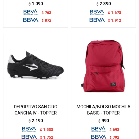
1.090
2.390
$
$
763
1.673
$
$
872
1.912
$
$
DEPORTIVO SAN CIRO
MOCHILA/BOLSO MOCHILA
CANCHA IV - TOPPER
BASIC - TOPPER
2.190
990
$
$
1.533
693
$
$
1.752
792
$
$