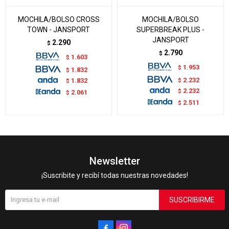
MOCHILA/BOLSO CROSS
MOCHILA/BOLSO
TOWN - JANSPORT
SUPERBREAK PLUS -
JANSPORT
2.290
$
2.790
$
1.603
$
1.953
$
1.832
$
2.232
$
1.832
$
2.232
$
2.061
$
2.511
$
Newsletter
¡Suscribite y recibí todas nuestras novedades!
SUSCRIBIRME

