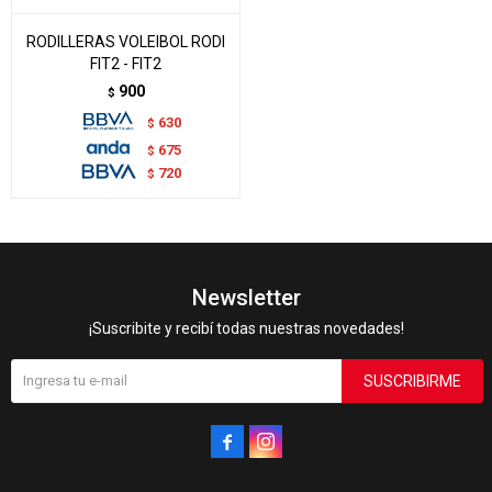
RODILLERAS VOLEIBOL RODI
FIT2 - FIT2
900
$
630
$
675
$
720
$
Newsletter
¡Suscribite y recibí todas nuestras novedades!
SUSCRIBIRME

