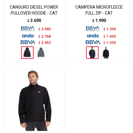
CANGURO DIESEL POWER
CAMPERA MICROFLEECE
PULLOVER HOODIE - CAT
FULL ZIP - CAT
3.690
1.990
$
$
2.583
1.393
$
$
2.768
1.493
$
$
2.952
1.592
$
$