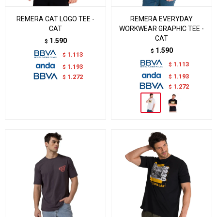
REMERA CAT LOGO TEE -
REMERA EVERYDAY
CAT
WORKWEAR GRAPHIC TEE -
CAT
1.590
$
1.590
$
1.113
$
1.113
$
1.193
$
1.193
$
1.272
$
1.272
$