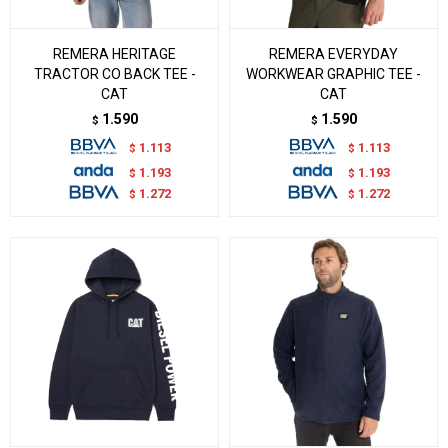
REMERA HERITAGE
REMERA EVERYDAY
TRACTOR CO BACK TEE -
WORKWEAR GRAPHIC TEE -
CAT
CAT
1.590
1.590
$
$
1.113
1.113
$
$
1.193
1.193
$
$
1.272
1.272
$
$