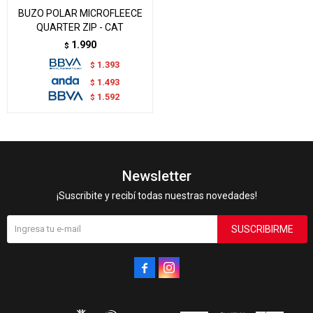
BUZO POLAR MICROFLEECE
QUARTER ZIP - CAT
1.990
$
1.393
$
1.493
$
1.592
$
Newsletter
¡Suscribite y recibí todas nuestras novedades!
SUSCRIBIRME

