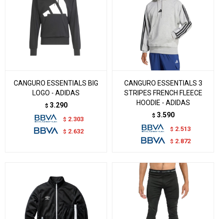
CANGURO ESSENTIALS BIG
CANGURO ESSENTIALS 3
LOGO - ADIDAS
STRIPES FRENCH FLEECE
HOODIE - ADIDAS
3.290
$
3.590
$
2.303
$
2.513
$
2.632
$
2.872
$