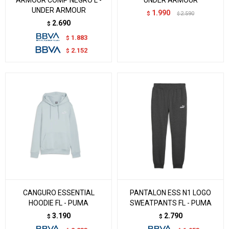
UNDER ARMOUR
1.990
$
2.590
$
2.690
$
1.883
$
2.152
$
CANGURO ESSENTIAL
PANTALON ESS N1 LOGO
HOODIE FL - PUMA
SWEATPANTS FL - PUMA
3.190
2.790
$
$