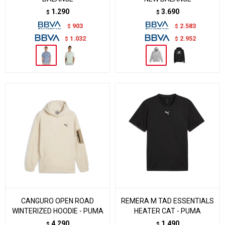
1.290
3.690
$
$
903
2.583
$
$
1.032
2.952
$
$
CANGURO OPEN ROAD
REMERA M TAD ESSENTIALS
WINTERIZED HOODIE - PUMA
HEATER CAT - PUMA
4.290
1.490
$
$