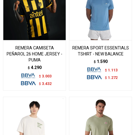
REMERA CAMISETA
REMERA SPORT ESSENTIALS
PEÑAROL 26 HOME JERSEY -
TSHIRT - NEW BALANCE
PUMA
1.590
$
4.290
$
1.113
$
3.003
$
1.272
$
3.432
$