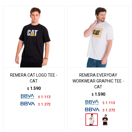
REMERA CAT LOGO TEE -
REMERA EVERYDAY
CAT
WORKWEAR GRAPHIC TEE -
CAT
1.590
$
1.590
$
1.113
$
1.113
$
1.272
$
1.272
$