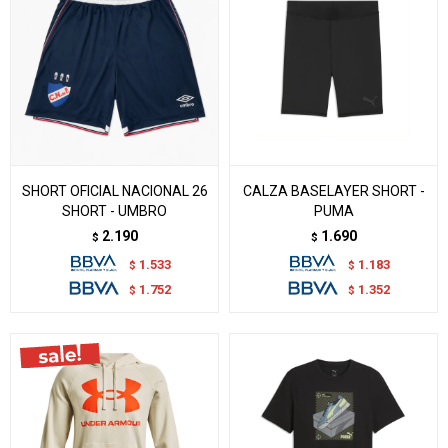
SHORT OFICIAL NACIONAL 26
CALZA BASELAYER SHORT -
SHORT - UMBRO
PUMA
2.190
1.690
$
$
1.533
1.183
$
$
1.752
1.352
$
$