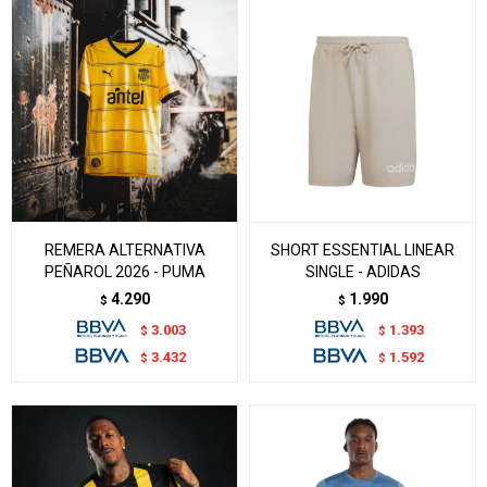
REMERA ALTERNATIVA
SHORT ESSENTIAL LINEAR
PEÑAROL 2026 - PUMA
SINGLE - ADIDAS
4.290
1.990
$
$
3.003
1.393
$
$
3.432
1.592
$
$