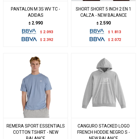
PANTALON M 3S WV TC -
SHORT SHORT 5 INCH 2 EN 1
ADIDAS
CALZA - NEW BALANCE
2.990
2.590
$
$
2.093
1.813
$
$
2.392
2.072
$
$
REMERA SPORT ESSENTIALS
CANGURO STACKED LOGO
COTTON TSHIRT - NEW
FRENCH HODDIE NEGRO S -
BALANCE
NEW BALANCE