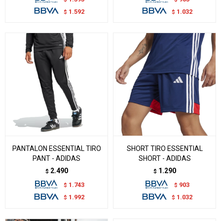
1.592
1.032
$
$
PANTALON ESSENTIAL TIRO
SHORT TIRO ESSENTIAL
PANT - ADIDAS
SHORT - ADIDAS
2.490
1.290
$
$
1.743
903
$
$
1.992
1.032
$
$