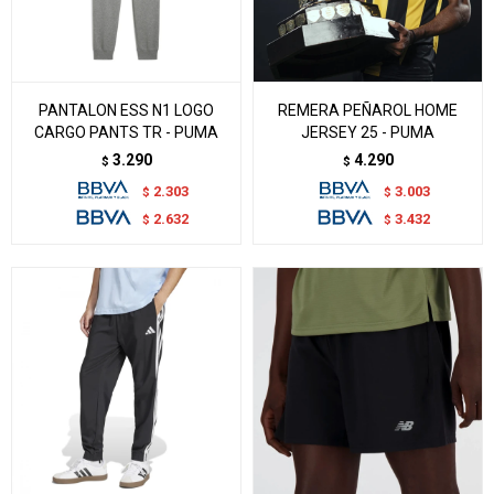
PANTALON ESS N1 LOGO
REMERA PEÑAROL HOME
CARGO PANTS TR - PUMA
JERSEY 25 - PUMA
3.290
4.290
$
$
2.303
3.003
$
$
2.632
3.432
$
$