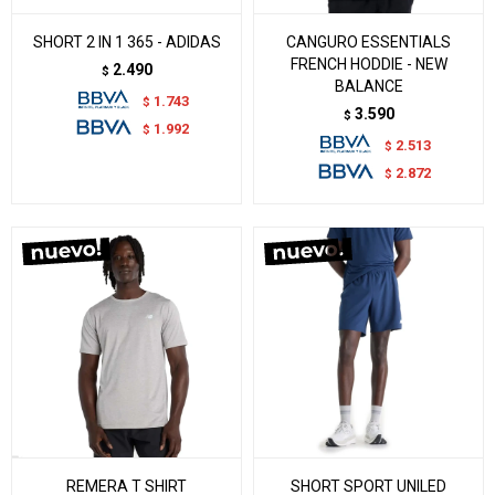
SHORT 2 IN 1 365 - ADIDAS
CANGURO ESSENTIALS
FRENCH HODDIE - NEW
2.490
$
BALANCE
1.743
$
3.590
$
1.992
$
2.513
$
2.872
$
REMERA T SHIRT
SHORT SPORT UNILED