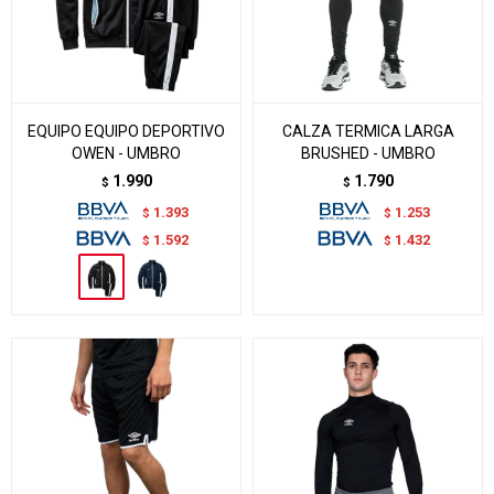
EQUIPO EQUIPO DEPORTIVO
CALZA TERMICA LARGA
OWEN - UMBRO
BRUSHED - UMBRO
1.990
1.790
$
$
1.393
1.253
$
$
1.592
1.432
$
$