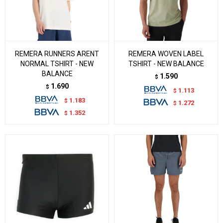
REMERA RUNNERS ARENT
REMERA WOVEN LABEL
NORMAL TSHIRT - NEW
TSHIRT - NEW BALANCE
BALANCE
1.590
$
1.690
$
1.113
$
1.183
$
1.272
$
1.352
$