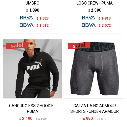
UMBRO
LOGO CREW - PUMA
1.890
2.590
$
$
1.323
1.813
$
$
1.512
2.072
$
$
CANGURO ESS 2 HOODIE -
CALZA UA HG ARMOUR
PUMA
SHORTS - UNDER ARMOUR
2.190
990
$
3.190
$
1.890
$
$