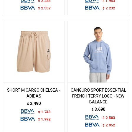
2.233
1.953
$
$
2.552
2.232
$
$
SHORT M CARGO CHELSEA -
CANGURO SPORT ESSENTIAL
ADIDAS
FRENCH TERRY LOGO - NEW
BALANCE
2.490
$
3.690
$
1.743
$
2.583
$
1.992
$
2.952
$