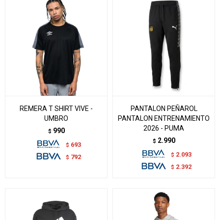
REMERA T SHIRT VIVE -
PANTALON PEÑAROL
UMBRO
PANTALON ENTRENAMIENTO
2026 - PUMA
990
$
2.990
$
693
$
2.093
$
792
$
2.392
$