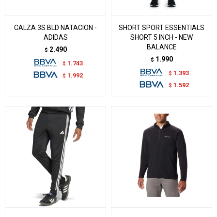
CALZA 3S BLD NATACION -
SHORT SPORT ESSENTIALS
ADIDAS
SHORT 5 INCH - NEW
BALANCE
2.490
$
1.990
$
1.743
$
1.393
$
1.992
$
1.592
$