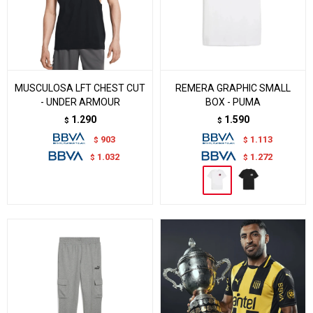
MUSCULOSA LFT CHEST CUT
REMERA GRAPHIC SMALL
- UNDER ARMOUR
BOX - PUMA
1.290
1.590
$
$
903
1.113
$
$
1.032
1.272
$
$