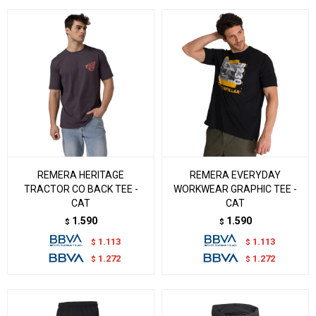
REMERA HERITAGE
REMERA EVERYDAY
TRACTOR CO BACK TEE -
WORKWEAR GRAPHIC TEE -
CAT
CAT
1.590
1.590
$
$
1.113
1.113
$
$
1.272
1.272
$
$