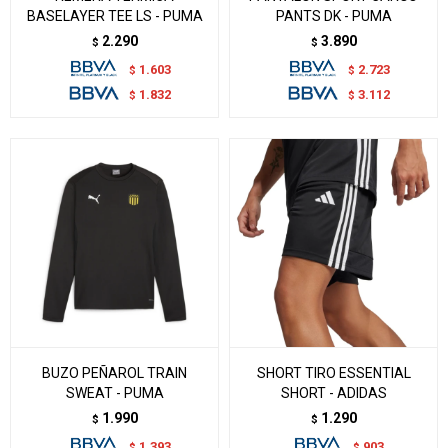
BASELAYER TEE LS - PUMA
PANTS DK - PUMA
2.290
3.890
$
$
1.603
2.723
$
$
1.832
3.112
$
$
BUZO PEÑAROL TRAIN
SHORT TIRO ESSENTIAL
SWEAT - PUMA
SHORT - ADIDAS
1.990
1.290
$
$
1.393
903
$
$