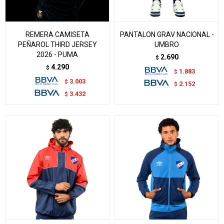
REMERA CAMISETA
PANTALON GRAV NACIONAL -
PEÑAROL THIRD JERSEY
UMBRO
2026 - PUMA
2.690
$
4.290
$
1.883
$
3.003
$
2.152
$
3.432
$