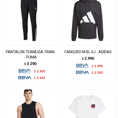
PANTALON TEAMLIGA TRAIN
CANGURO M BL SJ - ADIDAS
- PUMA
2.990
$
3.290
$
2.093
$
2.303
$
2.392
$
2.632
$