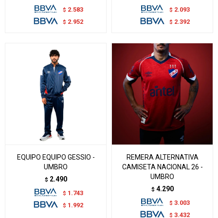
2.583
2.093
$
$
2.952
2.392
$
$
EQUIPO EQUIPO GESSIO -
REMERA ALTERNATIVA
UMBRO
CAMISETA NACIONAL 26 -
UMBRO
2.490
$
4.290
$
1.743
$
3.003
$
1.992
$
3.432
$