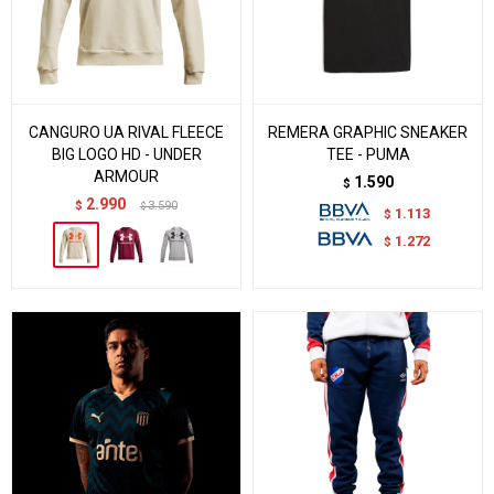
CANGURO UA RIVAL FLEECE
REMERA GRAPHIC SNEAKER
BIG LOGO HD - UNDER
TEE - PUMA
ARMOUR
1.590
$
2.990
$
3.590
$
1.113
$
1.272
$