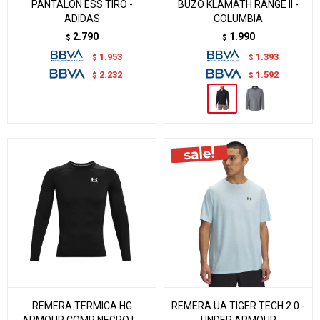
PANTALON ESS TIRO -
BUZO KLAMATH RANGE II -
ADIDAS
COLUMBIA
2.790
1.990
$
$
1.953
1.393
$
$
2.232
1.592
$
$
REMERA TERMICA HG
REMERA UA TIGER TECH 2.0 -
ARMOUR COMP NEGRO L -
UNDER ARMOUR