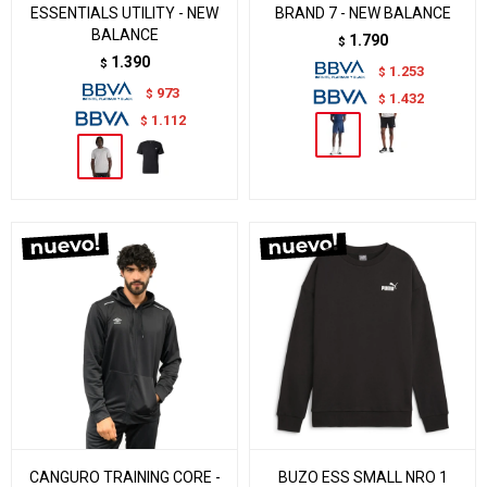
ESSENTIALS UTILITY - NEW
BRAND 7 - NEW BALANCE
BALANCE
1.790
$
1.390
$
1.253
$
973
$
1.432
$
1.112
$
CANGURO TRAINING CORE -
BUZO ESS SMALL NRO 1