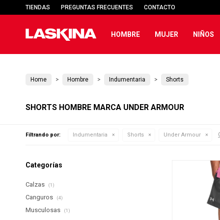
TIENDAS
PREGUNTAS FRECUENTES
CONTACTO
HOMBRE
MUJER
NIÑOS
Home
Hombre
Indumentaria
Shorts
SHORTS HOMBRE MARCA UNDER ARMOUR
Filtrando por:
Indumentaria
Shorts
Under Armour
Categorías
Calzas
(1)
Canguros
(4)
Musculosas
(1)