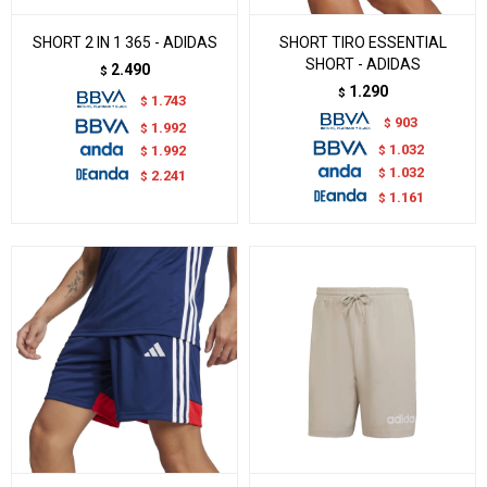
SHORT 2 IN 1 365 - ADIDAS
SHORT TIRO ESSENTIAL
SHORT - ADIDAS
2.490
$
1.290
$
1.743
$
903
$
1.992
$
1.032
$
1.992
$
1.032
$
2.241
$
1.161
$