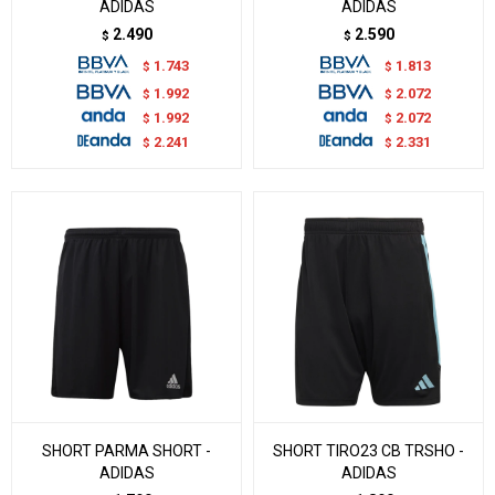
ADIDAS
ADIDAS
2.490
2.590
$
$
1.743
1.813
$
$
1.992
2.072
$
$
1.992
2.072
$
$
2.241
2.331
$
$
SHORT PARMA SHORT -
SHORT TIRO23 CB TRSHO -
ADIDAS
ADIDAS