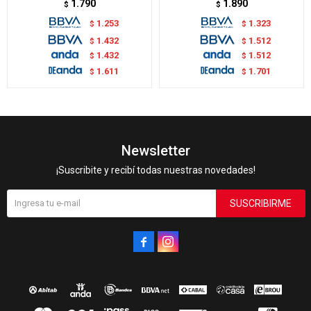
1.790
1.890
$
$
1.253
1.323
$
$
1.432
1.512
$
$
1.432
1.512
$
$
1.611
1.701
$
$
Newsletter
¡Suscribite y recibí todas nuestras novedades!
SUSCRIBIRME

