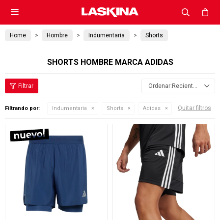

Home
Hombre
Indumentaria
Shorts
SHORTS HOMBRE MARCA ADIDAS
Recientes
Quitar filtros
Filtrando por:
Indumentaria
Shorts
Adidas