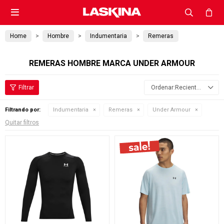

Home
Hombre
Indumentaria
Remeras
REMERAS HOMBRE MARCA UNDER ARMOUR
Recientes
Filtrando por:
Indumentaria
Remeras
Under Armour
Quitar filtros