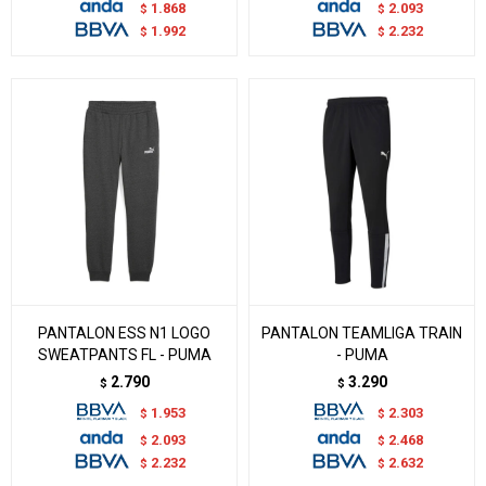
1.868
2.093
$
$
1.992
2.232
$
$
PANTALON ESS N1 LOGO
PANTALON TEAMLIGA TRAIN
SWEATPANTS FL - PUMA
- PUMA
2.790
3.290
$
$
1.953
2.303
$
$
2.093
2.468
$
$
2.232
2.632
$
$