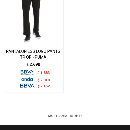
PANTALON ESS LOGO PANTS
TR OP - PUMA
2.690
$
1.883
$
2.018
$
2.152
$
MOSTRANDO
15
DE
15