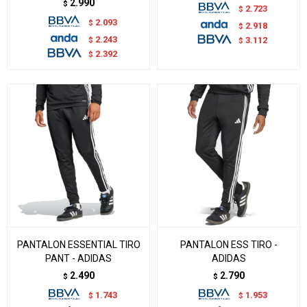
2.990
$
2.723
$
2.093
$
2.918
$
2.243
$
3.112
$
2.392
$
PANTALON ESSENTIAL TIRO
PANTALON ESS TIRO -
PANT - ADIDAS
ADIDAS
2.490
2.790
$
$
1.743
1.953
$
$