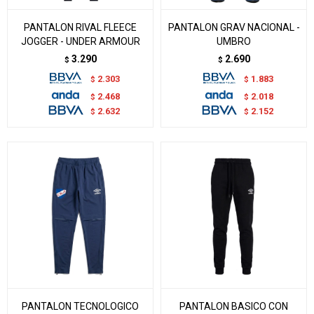
PANTALON RIVAL FLEECE
PANTALON GRAV NACIONAL -
JOGGER - UNDER ARMOUR
UMBRO
3.290
2.690
$
$
2.303
1.883
$
$
2.468
2.018
$
$
2.632
2.152
$
$
PANTALON TECNOLOGICO
PANTALON BASICO CON