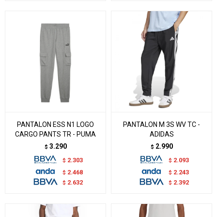
PANTALON ESS N1 LOGO
PANTALON M 3S WV TC -
CARGO PANTS TR - PUMA
ADIDAS
3.290
2.990
$
$
2.303
2.093
$
$
2.468
2.243
$
$
2.632
2.392
$
$