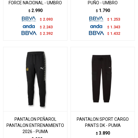
FORCE NACIONAL - UMBRO
PUÑO - UMBRO
2.990
1.790
$
$
2.093
1.253
$
$
2.243
1.343
$
$
2.392
1.432
$
$
PANTALON PEÑAROL
PANTALON SPORT CARGO
PANTALON ENTRENAMIENTO
PANTS DK - PUMA
2026 - PUMA
3.890
$