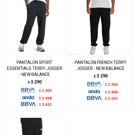
PANTALON SPORT
PANTALON FRENCH TERRY
ESSENTIALS TERRY JOGGER
JOGGER - NEW BALANCE
- NEW BALANCE
3.290
$
3.290
$
2.303
$
2.303
$
2.468
$
2.468
$
2.632
$
2.632
$