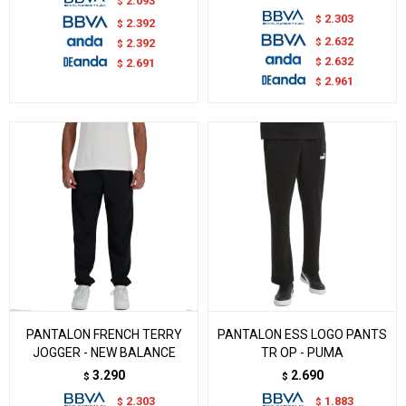
2.093
$
2.303
$
2.392
$
2.632
$
2.392
$
2.632
$
2.691
$
2.961
$
PANTALON FRENCH TERRY
PANTALON ESS LOGO PANTS
JOGGER - NEW BALANCE
TR OP - PUMA
3.290
2.690
$
$
2.303
1.883
$
$