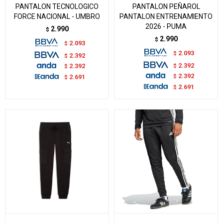
PANTALON TECNOLOGICO
PANTALON PEÑAROL
FORCE NACIONAL - UMBRO
PANTALON ENTRENAMIENTO
2026 - PUMA
2.990
$
2.990
$
2.093
$
2.093
$
2.392
$
2.392
$
2.392
$
2.392
$
2.691
$
2.691
$