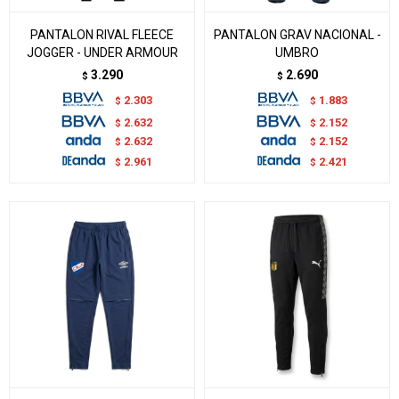
PANTALON RIVAL FLEECE
PANTALON GRAV NACIONAL -
JOGGER - UNDER ARMOUR
UMBRO
3.290
2.690
$
$
2.303
1.883
$
$
2.632
2.152
$
$
2.632
2.152
$
$
2.961
2.421
$
$