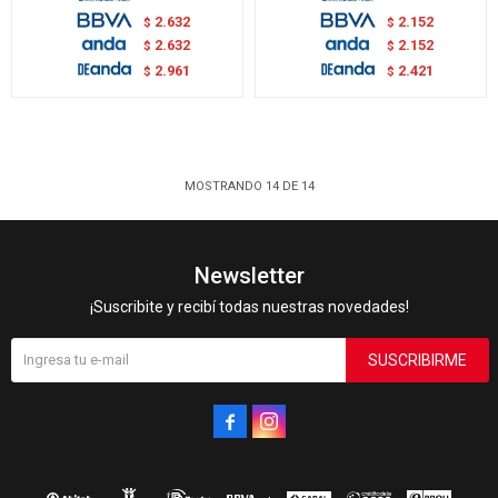
2.632
2.152
$
$
2.632
2.152
$
$
2.961
2.421
$
$
MOSTRANDO
14
DE
14
Newsletter
¡Suscribite y recibí todas nuestras novedades!
SUSCRIBIRME

