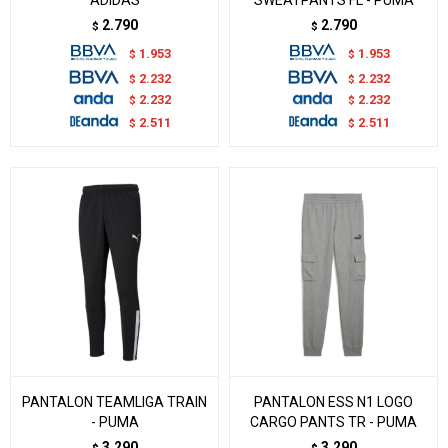
2.790
2.790
$
$
1.953
1.953
$
$
2.232
2.232
$
$
2.232
2.232
$
$
2.511
2.511
$
$
PANTALON TEAMLIGA TRAIN
PANTALON ESS N1 LOGO
- PUMA
CARGO PANTS TR - PUMA
3.290
3.290