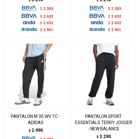
$
$
2.303
2.303
$
$
2.632
2.632
$
$
2.632
2.632
$
$
2.961
2.961
$
$
PANTALON M 3S WV TC -
PANTALON SPORT
ADIDAS
ESSENTIALS TERRY JOGGER
- NEW BALANCE
2.990
$
3.290
$