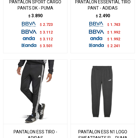
PANTALON SPORT CARGO
PANTALON ESSENTIAL TIRO
PANTS DK - PUMA
PANT - ADIDAS
3.890
2.490
$
$
2.723
1.743
$
$
3.112
1.992
$
$
3.112
1.992
$
$
3.501
2.241
$
$
PANTALON ESS TIRO -
PANTALON ESS N1 LOGO
ADIDAS
SWEATPANTS FL - PUMA