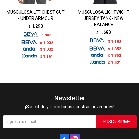
MUSCULOSA LFT CHEST CUT
MUSCULOSA LIGHTWIGHT
- UNDER ARMOUR
JERSEY TANK - NEW
BALANCE
1.290
$
1.690
$
903
$
1.183
$
1.032
$
1.352
$
1.032
$
1.352
$
1.161
$
1.521
$
Newsletter
¡Suscribite y recibí todas nuestras novedades!
SUSCRIBIRME

