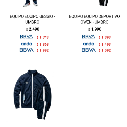
EQUIPO EQUIPO GESSIO -
EQUIPO EQUIPO DEPORTIVO
UMBRO
OWEN - UMBRO
2.490
1.990
$
$
1.743
1.393
$
$
1.868
1.493
$
$
1.992
1.592
$
$