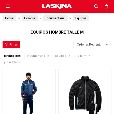

Home
Hombre
Indumentaria
Equipos
EQUIPOS HOMBRE TALLE M
Recientes
Filtrando por:
Indumentaria
Equipos
Talle m
Quitar filtros