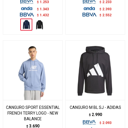
1.253
2.233
$
$
1.343
2.393
$
$
1.432
2.552
$
$
CANGURO SPORT ESSENTIAL
CANGURO M BL SJ - ADIDAS
FRENCH TERRY LOGO - NEW
2.990
$
BALANCE
2.093
$
3.690
$