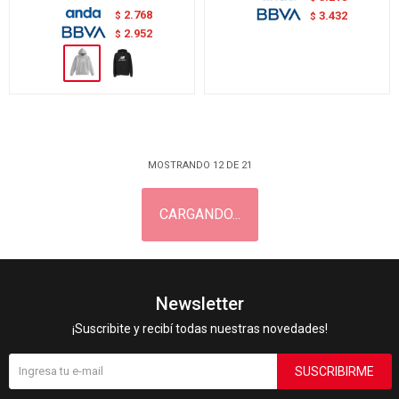
2.768
$
3.432
$
2.952
$
MOSTRANDO
12
DE
21
Newsletter
¡Suscribite y recibí todas nuestras novedades!
SUSCRIBIRME