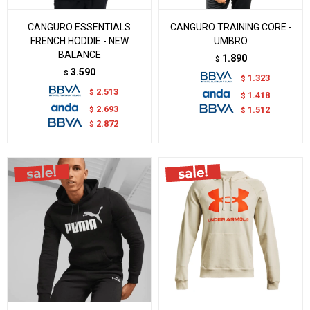
CANGURO ESSENTIALS
CANGURO TRAINING CORE -
FRENCH HODDIE - NEW
UMBRO
BALANCE
1.890
$
3.590
$
1.323
$
2.513
$
1.418
$
2.693
$
1.512
$
2.872
$