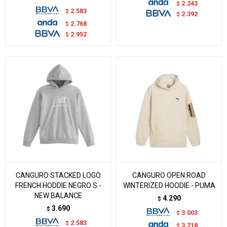
2.243
$
2.583
$
2.392
$
2.768
$
2.952
$
CANGURO STACKED LOGO
CANGURO OPEN ROAD
FRENCH HODDIE NEGRO S -
WINTERIZED HOODIE - PUMA
NEW BALANCE
4.290
$
3.690
$
3.003
$
2.583
$
3.218
$