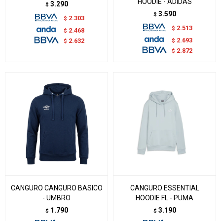
HOODIE - ADIDAS
3.290
$
3.590
$
2.303
$
2.513
$
2.468
$
2.693
$
2.632
$
2.872
$
CANGURO CANGURO BASICO
CANGURO ESSENTIAL
- UMBRO
HOODIE FL - PUMA
1.790
3.190
$
$