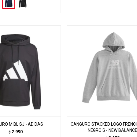
RO M BL SJ - ADIDAS
CANGURO STACKED LOGO FRENC
NEGRO S - NEW BALANC
2.990
$