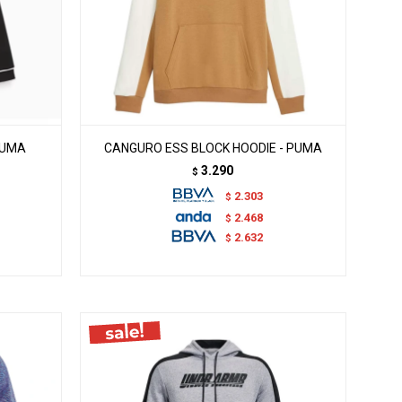
PUMA
CANGURO ESS BLOCK HOODIE - PUMA
3.290
$
2.303
$
2.468
$
2.632
$