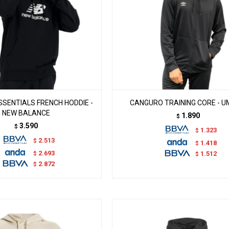
SENTIALS FRENCH HODDIE -
CANGURO TRAINING CORE - 
NEW BALANCE
1.890
$
3.590
$
1.323
$
2.513
$
1.418
$
2.693
$
1.512
$
2.872
$