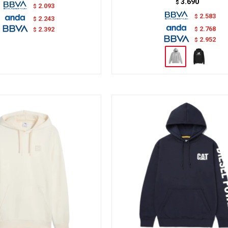
3.690
$
2.093
$
2.583
$
2.243
$
2.768
$
2.392
$
2.952
$