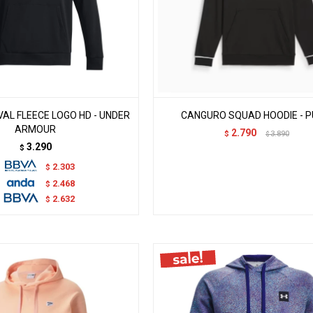
AL FLEECE LOGO HD - UNDER
CANGURO SQUAD HOODIE - 
ARMOUR
2.790
$
3.890
$
3.290
$
2.303
$
2.468
$
2.632
$