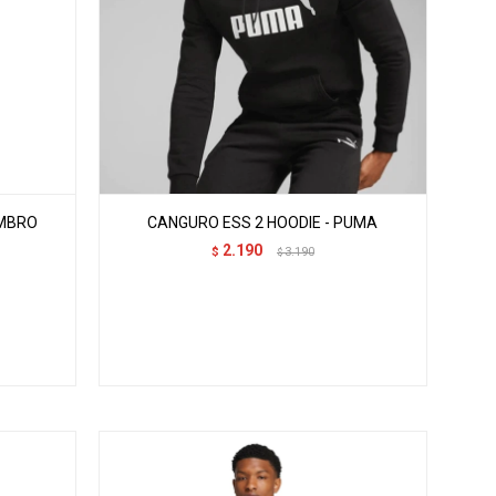
UMBRO
CANGURO ESS 2 HOODIE - PUMA
2.190
$
3.190
$