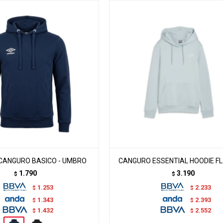
CANGURO BASICO - UMBRO
CANGURO ESSENTIAL HOODIE FL
1.790
3.190
$
$
1.253
2.233
$
$
1.343
2.393
$
$
1.432
2.552
$
$