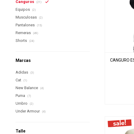
Canguros
(21)
Equipos
(2)
Musculosas
(2)
Pantalones
(15)
Remeras
(49)
Shorts
(24)
CANGURO ES
Marcas
Adidas
(3)
Cat
(1)
New Balance
(4)
Puma
(7)
Umbro
(2)
Under Armour
(4)
Talle