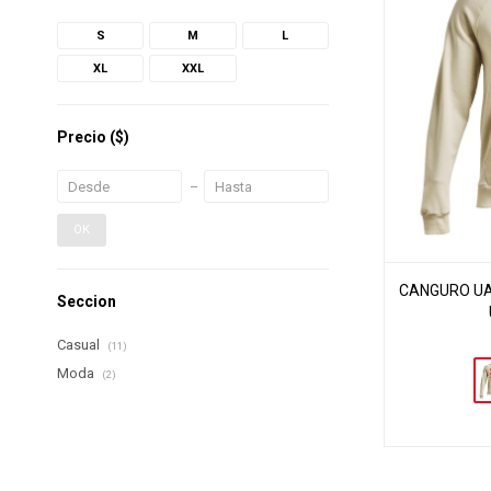
S
M
L
XL
XXL
Precio
($)
OK
CANGURO UA 
Seccion
Casual
(11)
Moda
(2)