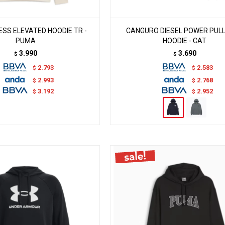
SS ELEVATED HOODIE TR -
CANGURO DIESEL POWER PUL
PUMA
HOODIE - CAT
3.990
3.690
$
$
2.793
2.583
$
$
2.993
2.768
$
$
3.192
2.952
$
$