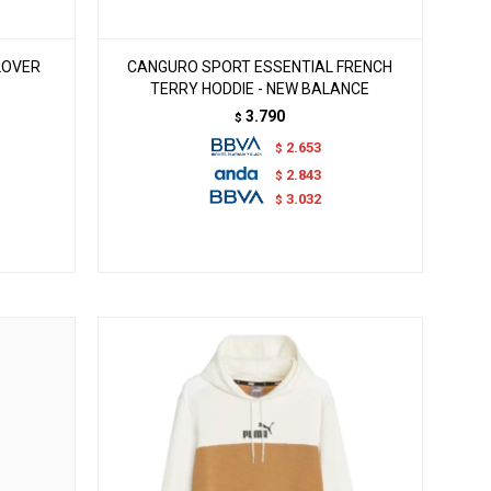
LOVER
CANGURO SPORT ESSENTIAL FRENCH
TERRY HODDIE - NEW BALANCE
3.790
$
2.653
$
2.843
$
3.032
$