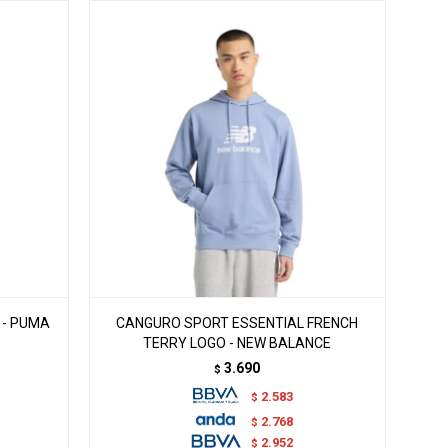
 - PUMA
CANGURO SPORT ESSENTIAL FRENCH
TERRY LOGO - NEW BALANCE
3.690
$
2.583
$
2.768
$
2.952
$