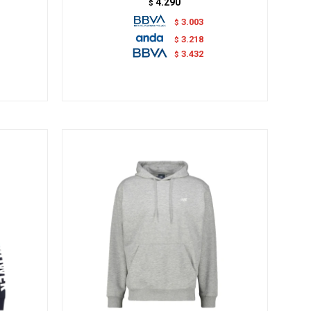
4.290
$
3.003
$
3.218
$
3.432
$