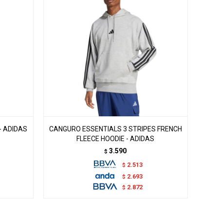
- ADIDAS
CANGURO ESSENTIALS 3 STRIPES FRENCH
FLEECE HOODIE - ADIDAS
3.590
$
2.513
$
2.693
$
2.872
$