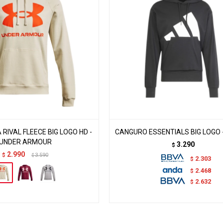
RIVAL FLEECE BIG LOGO HD -
CANGURO ESSENTIALS BIG LOGO 
UNDER ARMOUR
3.290
$
2.990
$
3.590
$
2.303
$
2.468
$
2.632
$