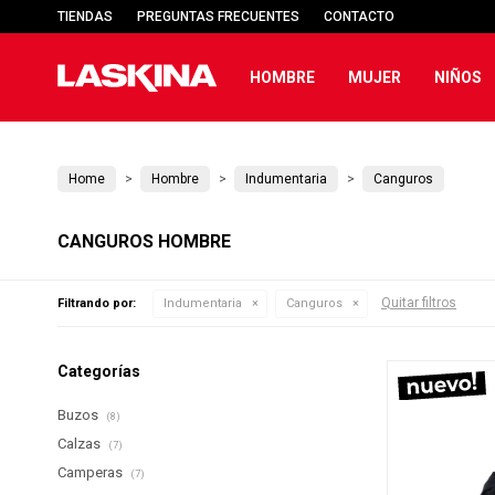
TIENDAS
PREGUNTAS FRECUENTES
CONTACTO
HOMBRE
MUJER
NIÑOS
Home
Hombre
Indumentaria
Canguros
CANGUROS HOMBRE
Quitar filtros
Filtrando por:
Indumentaria
Canguros
Categorías
Buzos
(8)
Calzas
(7)
Camperas
(7)